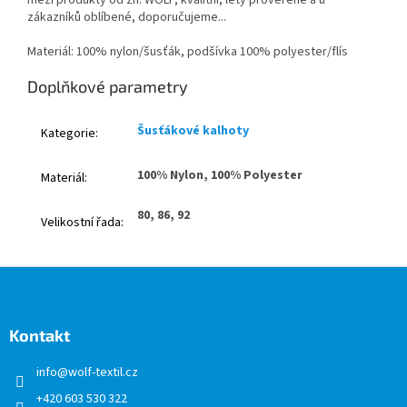
zákazníků oblíbené, doporučujeme...
Materiál: 100% nylon/šusťák, podšívka 100% polyester/flís
Doplňkové parametry
Šusťákové kalhoty
Kategorie
:
100% Nylon, 100% Polyester
Materiál
:
80, 86, 92
Velikostní řada
:
Z
á
p
a
Kontakt
t
info
@
wolf-textil.cz
í
+420 603 530 322