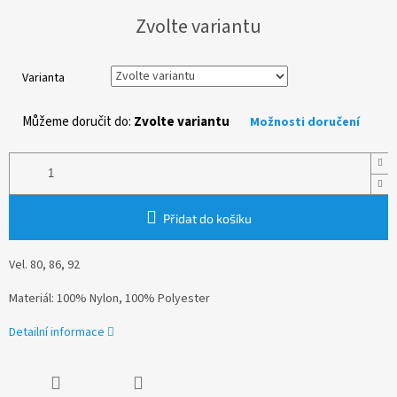
Měrná
Zvolte variantu
cena:
Varianta
Můžeme doručit do:
Zvolte variantu
Možnosti doručení
Přidat do košíku
Vel. 80, 86, 92
Materiál: 100% Nylon, 100% Polyester
Detailní informace