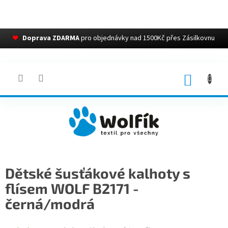
❤
Doprava ZDARMA
pro objednávky nad 1500Kč přes Zásilkovnu
Přejít
na
obsah
NÁKUP
KOŠÍK
Dětské šusťákové kalhoty s
flísem WOLF B2171 -
černá/modrá