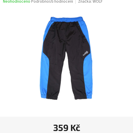
Průměrné
Neohodnoceno
Podrobnosti hodnocení
Značka:
WOLF
hodnocení
produktu
je
0,0
z
5
hvězdiček.
359 Kč