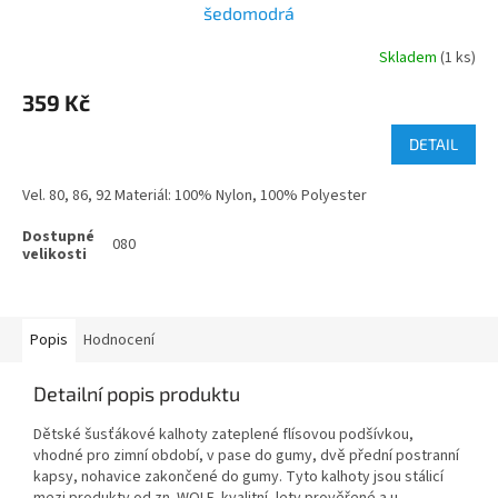
šedomodrá
Skladem
(1 ks)
359 Kč
DETAIL
Vel. 80, 86, 92 Materiál: 100% Nylon, 100% Polyester
080
Popis
Hodnocení
Detailní popis produktu
Dětské šusťákové kalhoty zateplené flísovou podšívkou,
vhodné pro zimní období, v pase do gumy, dvě přední postranní
kapsy, nohavice zakončené do gumy. Tyto kalhoty jsou stálicí
mezi produkty od zn. WOLF, kvalitní, lety prověřené a u