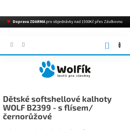
❤
Doprava ZDARMA
pro objednávky nad 1500Kč přes Zásilkovnu
Přejít
na
obsah
NÁKUP
KOŠÍK
Dětské softshellové kalhoty
WOLF B2399 - s flísem/
černorůžové