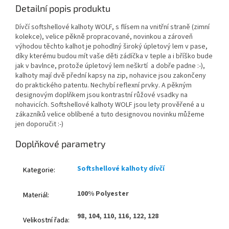
Detailní popis produktu
Dívčí softshellové kalhoty WOLF, s flísem na vnitřní straně (zimní
kolekce), velice pěkně propracované, novinkou a zároveň
výhodou těchto kalhot je pohodlný široký úpletový lem v pase,
díky kterému budou mít vaše děti zádíčka v teple a i bříško bude
jak v bavlnce, protože úpletový lem neškrtí a dobře padne :-),
kalhoty mají dvě přední kapsy na zip, nohavice jsou zakončeny
do praktického patentu. Nechybí reflexní prvky. A pěkným
designovým doplňkem jsou kontrastní růžové vsadky na
nohavicích. Softshellové kalhoty WOLF jsou lety prověřené a u
zákazníků velice oblíbené a tuto designovou novinku můžeme
jen doporučit :-)
Doplňkové parametry
Softshellové kalhoty dívčí
Kategorie
:
100% Polyester
Materiál
:
98, 104, 110, 116, 122, 128
Velikostní řada
: