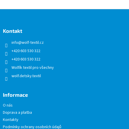
Z
á
p
a
Kontakt
t
info
@
wolf-textil.cz
í
+420 603 530 322
+420 603 530 322
Wolfík textil pro všechny
wolf.detsky.textil
Informace
O nás
Doprava a platba
Kontakty
Podmínky ochrany osobních údajů