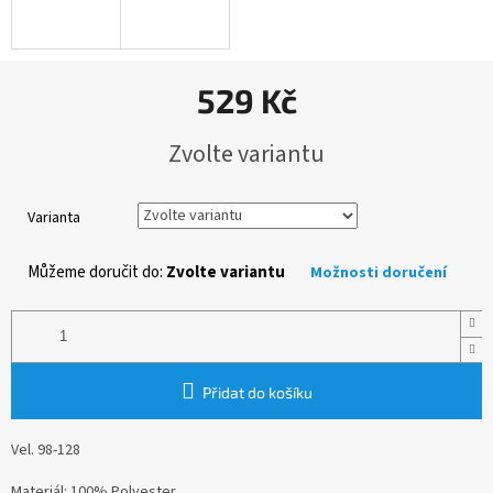
529 Kč
Měrná
Zvolte variantu
cena:
Varianta
Můžeme doručit do:
Zvolte variantu
Možnosti doručení
Přidat do košíku
Vel. 98-128
Materiál: 100% Polyester