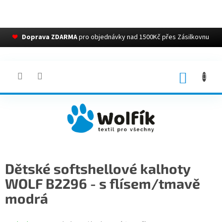
❤
Doprava ZDARMA
pro objednávky nad 1500Kč přes Zásilkovnu
Přejít
na
obsah
NÁKUP
KOŠÍK
Dětské softshellové kalhoty
WOLF B2296 - s flísem/tmavě
modrá