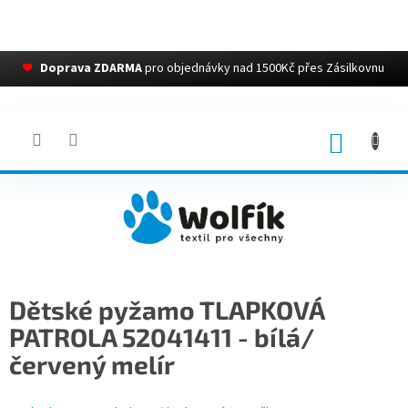
❤
Doprava ZDARMA
pro objednávky nad 1500Kč přes Zásilkovnu
Přejít
na
obsah
NÁKUP
KOŠÍK
Dětské pyžamo TLAPKOVÁ
PATROLA 52041411 - bílá/
červený melír