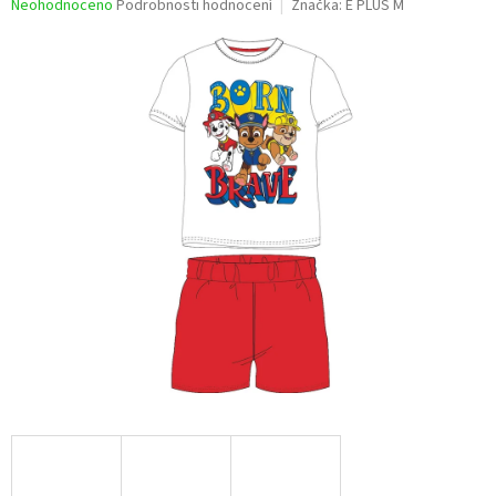
Průměrné
Neohodnoceno
Podrobnosti hodnocení
Značka:
E PLUS M
hodnocení
produktu
je
0,0
z
5
hvězdiček.