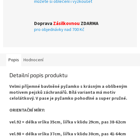
můžete si oblečení i vyzkoušet
Doprava
Zásilkovnou
ZDARMA
pro objednávky nad 700 Kč
Popis
Hodnocení
Detailní popis produktu
Velmi příjemné bavlněné pyžamko s krásným a oblíbeným
motivem pejsků záchranářů. Bílá varianta má motiv
celolátkový. V pase je pyžamko pohodlné a super pružné.
ORIENTAČNÍ MÍRY:
vel.92 = délka vršku 35cm, šířka v klidu 29cm, pas 38-62cm
vel.98 = délka vršku 37cm, šířka v klidu 30cm, pas 41-64cm