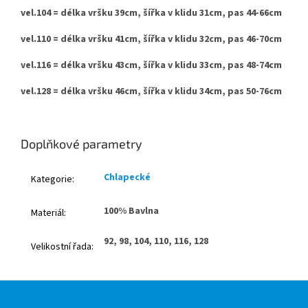
vel.104 = délka vršku 39cm, šířka v klidu 31cm, pas 44-66cm
vel.110 = délka vršku 41cm, šířka v klidu 32cm, pas 46-70cm
vel.116 = délka vršku 43cm, šířka v klidu 33cm, pas 48-74cm
vel.128 = délka vršku 46cm, šířka v klidu 34cm, pas 50-76cm
Doplňkové parametry
Chlapecké
Kategorie
:
100% Bavlna
Materiál
:
92, 98, 104, 110, 116, 128
Velikostní řada
:
Z
á