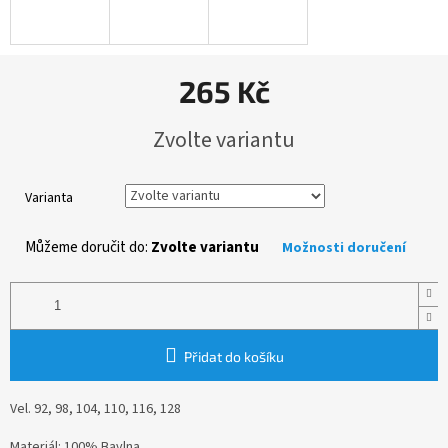
265 Kč
Měrná
Zvolte variantu
cena:
Varianta
Můžeme doručit do:
Zvolte variantu
Možnosti doručení
Přidat do košíku
Vel. 92, 98, 104, 110, 116, 128
Materiál: 100% Bavlna