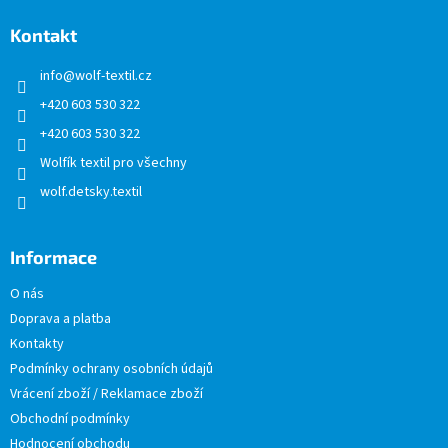
p
a
Kontakt
t
info
@
wolf-textil.cz
í
+420 603 530 322
+420 603 530 322
Wolfík textil pro všechny
wolf.detsky.textil
Informace
O nás
Doprava a platba
Kontakty
Podmínky ochrany osobních údajů
Vrácení zboží / Reklamace zboží
Obchodní podmínky
Hodnocení obchodu