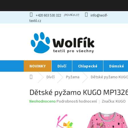
Přejít
+420 603 530 322
info@wolf-
na
textil.cz
obsah
NOVINKY
Dívčí
Chlapecké
Dámské
Domů
Dívčí
Pyžama
Dětské pyžamo KUGO 
Dětské pyžamo KUGO MP1326 
Průměrné
Neohodnoceno
Podrobnosti hodnocení
Značka:
KUGO
hodnocení
produktu
je
0,0