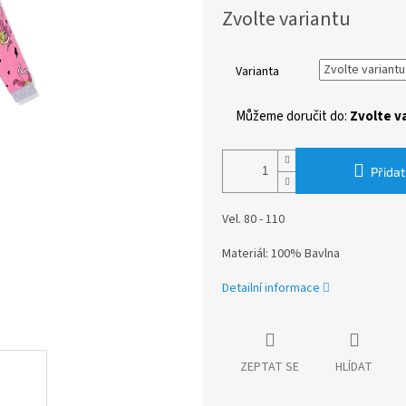
Měrná
Zvolte variantu
cena:
Varianta
Můžeme doručit do:
Zvolte v
Přidat
Vel. 80 - 110
Materiál: 100% Bavlna
Detailní informace
ZEPTAT SE
HLÍDAT