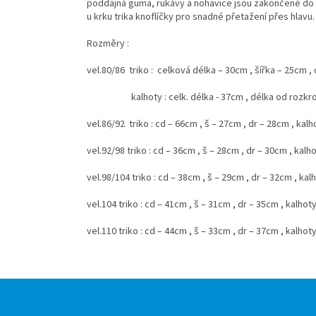
poddajná guma, rukávy a nohavice jsou zakončené do p
u krku trika knoflíčky pro snadné přetažení přes hlavu.
Rozměry :
vel.80/86 triko : celková délka – 30cm , šířka – 25cm 
kalhoty : celk. délka - 37cm , délka od rozkroku
vel.86/92 triko : cd – 66cm , š – 27cm , dr – 28cm , kalh
vel.92/98 triko : cd – 36cm , š – 28cm , dr – 30cm , kalh
vel.98/104 triko : cd – 38cm , š – 29cm , dr – 32cm , kal
vel.104 triko : cd – 41cm , š – 31cm , dr – 35cm , kalhot
vel.110 triko : cd – 44cm , š – 33cm , dr – 37cm , kalhot
Z
á