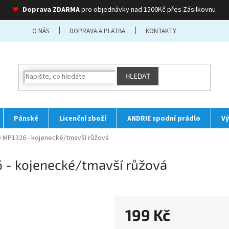
❤
Doprava ZDARMA
pro objednávky nad 1500Kč přes Zásilkovnu
O NÁS
DOPRAVA A PLATBA
KONTAKTY
HLEDAT
Pánské
Licenční zboží
ANDRIE spodní prádlo
Vý
MP1326 - kojenecké/tmavší růžová
- kojenecké/tmavší růžová
199 Kč