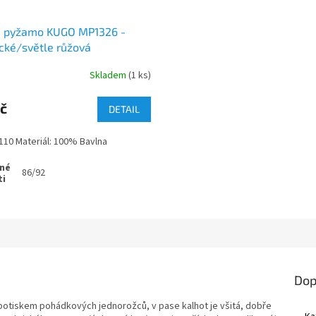
é pyžamo KUGO MP1326 -
cké/světle růžová
Skladem
(1 ks)
č
DETAIL
- 110 Materiál: 100% Bavlna
86/92
Dop
otiskem pohádkových jednorožců, v pase kalhot je všitá, dobře