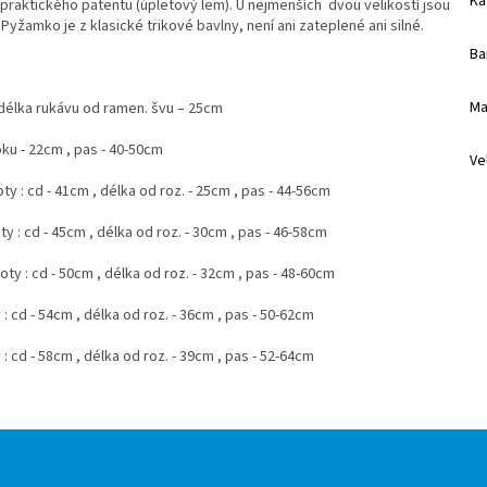
Ka
raktického patentu (úpletový lem). U nejmenších dvou velikostí jsou
 Pyžamko je z klasické trikové bavlny, není ani zateplené ani silné.
Ba
Ma
, délka rukávu od ramen. švu – 25cm
 - 22cm , pas - 40-50cm
Ve
oty : cd - 41cm , délka od roz. - 25cm , pas - 44-56cm
oty : cd - 45cm , délka od roz. - 30cm , pas - 46-58cm
hoty : cd - 50cm , délka od roz. - 32cm , pas - 48-60cm
y : cd - 54cm , délka od roz. - 36cm , pas - 50-62cm
y : cd - 58cm , délka od roz. - 39cm , pas - 52-64cm