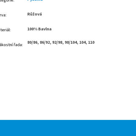
tegorie
:
Růžová
rva
:
100% Bavlna
teriál
:
80/86, 86/92, 92/98, 98/104, 104, 110
likostní řada
: