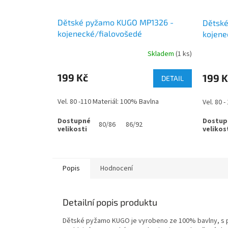
Dětské pyžamo KUGO MP1326 -
Dětsk
kojenecké/fialovošedé
kojene
Skladem
(1 ks)
Průměrné
hodnocení
produktu
199 Kč
199 K
DETAIL
je
5,0
Vel. 80 -110 Materiál: 100% Bavlna
Vel. 80 
z
5
hvězdiček.
80/86
86/92
Popis
Hodnocení
Detailní popis produktu
Dětské pyžamo KUGO je vyrobeno ze 100% bavlny, s p