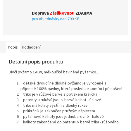
Doprava
Zásilkovnou
ZDARMA
pro objednávky nad 700 Kč
Popis
Hodnocení
Detailní popis produktu
Dívčí pyžamo CALVI, měkoučké bavlněné pyžamko...
dětské dvoudílné dlouhé pyžamo je vyrobené z
příjemné 100% bavlny, která poskytuje komfort při nošení
triko je v růžové barvě s potiskem králíčka
patenty u rukávů jsou v barvě kalhot - fialové
triko má kulatý výstřih a dlouhý rukáv
průkrčník je zakončen pružným nápletem
pyžamové kalhoty jsou jednobarevné - fialové
kalhoty zakončené do patentu v barvě trika - růžového