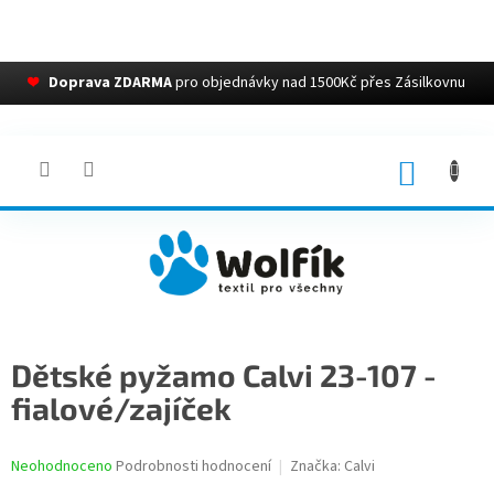
❤
Doprava ZDARMA
pro objednávky nad 1500Kč přes Zásilkovnu
Přejít
na
obsah
NÁKUP
KOŠÍK
Dětské pyžamo Calvi 23-107 -
fialové/zajíček
Průměrné
Neohodnoceno
Podrobnosti hodnocení
Značka:
Calvi
hodnocení