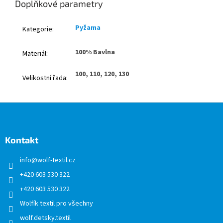
Doplňkové parametry
Pyžama
Kategorie
:
100% Bavlna
Materiál
:
100, 110, 120, 130
Velikostní řada
:
Z
á
p
a
Kontakt
t
info
@
wolf-textil.cz
í
+420 603 530 322
+420 603 530 322
Wolfík textil pro všechny
wolf.detsky.textil