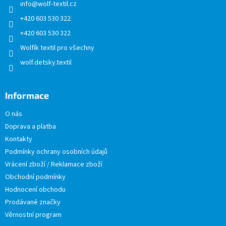
info
@
wolf-textil.cz
í
+420 603 530 322
+420 603 530 322
Wolfík textil pro všechny
wolf.detsky.textil
Informace
O nás
Doprava a platba
Kontakty
Podmínky ochrany osobních údajů
Vrácení zboží / Reklamace zboží
Obchodní podmínky
Hodnocení obchodu
Prodávané značky
Věrnostní program