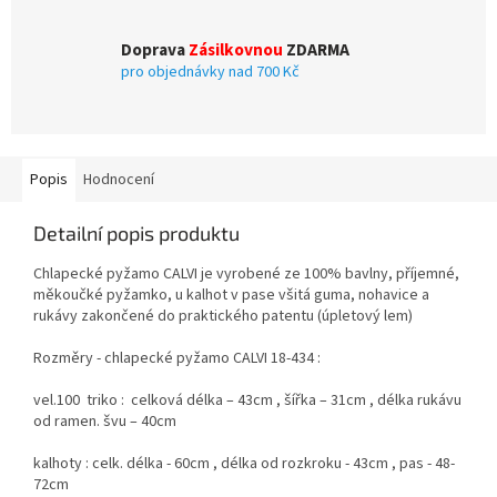
Doprava
Zásilkovnou
ZDARMA
pro objednávky nad 700 Kč
Popis
Hodnocení
Detailní popis produktu
Chlapecké pyžamo CALVI je vyrobené ze 100% bavlny, příjemné,
měkoučké pyžamko, u kalhot v pase všitá guma, nohavice a
rukávy zakončené do praktického patentu (úpletový lem)
Rozměry - chlapecké pyžamo CALVI 18-434 :
vel.100 triko : celková délka – 43cm , šířka – 31cm , délka rukávu
od ramen. švu – 40cm
kalhoty : celk. délka - 60cm , délka od rozkroku - 43cm , pas - 48-
72cm