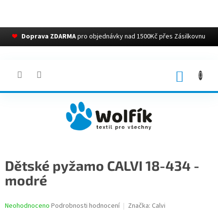
❤
Doprava ZDARMA
pro objednávky nad 1500Kč přes Zásilkovnu
Přejít
na
obsah
NÁKUP
KOŠÍK
Dětské pyžamo CALVI 18-434 -
modré
Průměrné
Neohodnoceno
Podrobnosti hodnocení
Značka:
Calvi
hodnocení