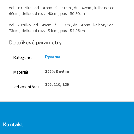
vel.110 triko : cd – 47cm , š – 31cm , dr – 42cm , kalhoty : cd -
66cm , délka od roz. - 48cm , pas - 50-80cm
vel.120 triko : cd – 49cm , š – 35cm , dr – 47cm , kalhoty : cd -
73cm , délka od roz. - 54cm , pas - 54-86cm
Doplňkové parametry
Pyžama
Kategorie
:
100% Bavlna
Materiál
:
100, 110, 120
Velikostní řada
:
Z
á
p
a
Kontakt
t