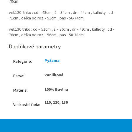
70cm
vel.120 triko : cd – 48cm , š – 34cm , dr – 44cm , kalhoty : cd -
71cm , délka od roz. - 51cm , pas - 56-74cm
vel.130 triko : cd – 51cm , š – 36cm , dr – 49cm , kalhoty : cd -
76cm , délka od roz. - 56cm , pas - 58-78cm
Doplňkové parametry
Pyžama
Kategorie
:
Vanilková
Barva
:
100% Bavlna
Materiál
:
110, 120, 130
Velikostní řada
:
Z
á