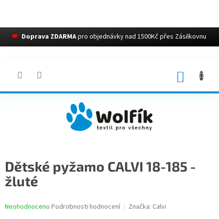
❤
Doprava ZDARMA
pro objednávky nad 1500Kč přes Zásilkovnu
Přejít
na
obsah
NÁKUP
KOŠÍK
Dětské pyžamo CALVI 18-185 -
žluté
Průměrné
Neohodnoceno
Podrobnosti hodnocení
Značka:
Calvi
hodnocení