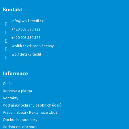
p
a
Kontakt
t
info
@
wolf-textil.cz
í
+420 603 530 322
+420 603 530 322
Wolfík textil pro všechny
wolf.detsky.textil
Informace
O nás
Doprava a platba
Kontakty
Podmínky ochrany osobních údajů
Vrácení zboží / Reklamace zboží
Obchodní podmínky
Hodnocení obchodu