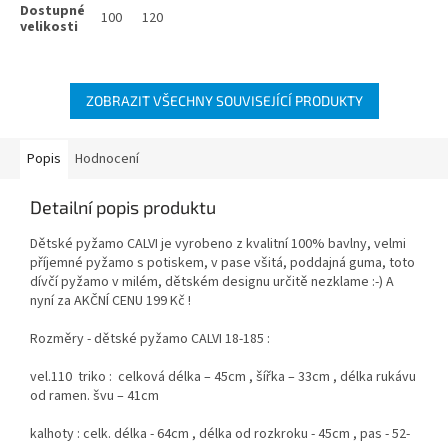
100
120
ZOBRAZIT VŠECHNY SOUVISEJÍCÍ PRODUKTY
Popis
Hodnocení
Detailní popis produktu
Dětské pyžamo CALVI je vyrobeno z kvalitní 100% bavlny, velmi
příjemné pyžamo s potiskem, v pase všitá, poddajná guma, toto
dívčí pyžamo v milém, dětském designu určitě nezklame :-) A
nyní za AKČNÍ CENU 199 Kč !
Rozměry - dětské pyžamo CALVI 18-185 :
vel.110 triko : celková délka – 45cm , šířka – 33cm , délka rukávu
od ramen. švu – 41cm
kalhoty : celk. délka - 64cm , délka od rozkroku - 45cm , pas - 52-