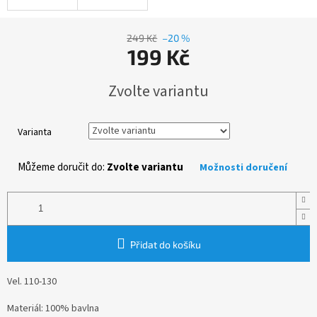
249 Kč
–20 %
199 Kč
Měrná
Zvolte variantu
cena:
Varianta
Můžeme doručit do:
Zvolte variantu
Možnosti doručení
Přidat do košíku
Vel. 110-130
Materiál: 100% bavlna