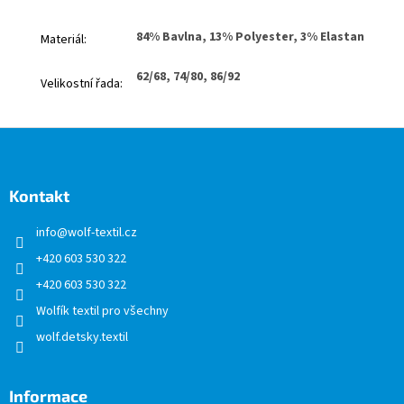
84% Bavlna, 13% Polyester, 3% Elastan
Materiál
:
62/68, 74/80, 86/92
Velikostní řada
:
Z
á
p
a
Kontakt
t
info
@
wolf-textil.cz
í
+420 603 530 322
+420 603 530 322
Wolfík textil pro všechny
wolf.detsky.textil
Informace