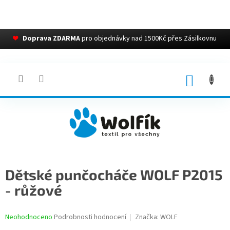
❤
Doprava ZDARMA
pro objednávky nad 1500Kč přes Zásilkovnu
Přejít
na
obsah
NÁKUP
KOŠÍK
Dětské punčocháče WOLF P2015
- růžové
Průměrné
Neohodnoceno
Podrobnosti hodnocení
Značka:
WOLF
hodnocení