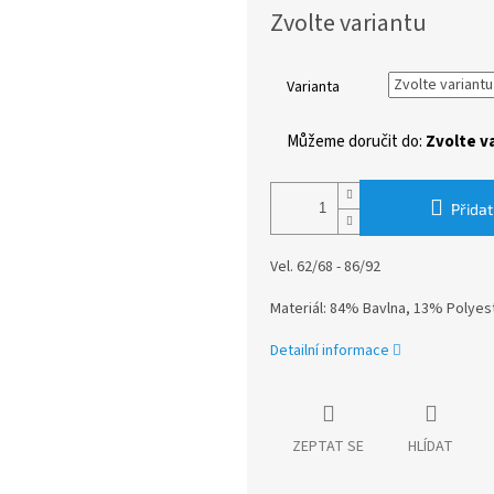
Měrná
Zvolte variantu
cena:
Varianta
Můžeme doručit do:
Zvolte v
Přidat
Vel. 62/68 - 86/92
Materiál: 84% Bavlna, 13% Polyes
Detailní informace
ZEPTAT SE
HLÍDAT