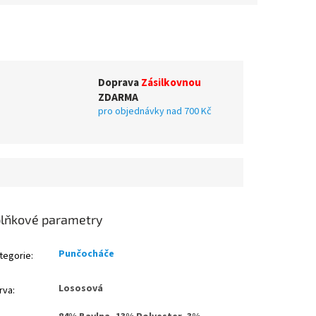
Doprava
Zásilkovnou
ZDARMA
pro objednávky nad 700 Kč
lňkové parametry
Punčocháče
tegorie
:
Lososová
rva
: