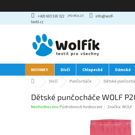
Přejít
+420 603 530 322
info@wolf-
na
textil.cz
obsah
NOVINKY
Dívčí
Chlapecké
Dámské
Domů
Dívčí
Punčocháče
Dětské punčochá
Dětské punčocháče WOLF P20
Průměrné
Neohodnoceno
Podrobnosti hodnocení
Značka:
WOLF
hodnocení
produktu
je
0,0