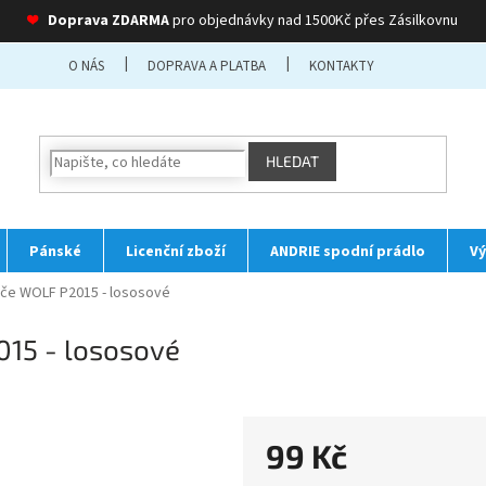
❤
Doprava ZDARMA
pro objednávky nad 1500Kč přes Zásilkovnu
O NÁS
DOPRAVA A PLATBA
KONTAKTY
HLEDAT
Pánské
Licenční zboží
ANDRIE spodní prádlo
Vý
če WOLF P2015 - lososové
15 - lososové
99 Kč