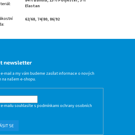
84% Bavlna, 13% Polyester, 3%
teriál
:
Elastan
likostní
62/68, 74/80, 86/92
da
:
t newsletter
j e-mail a my vám budeme zasílat informace o nových
 na našem e-shopu.
 e-mailu souhlasíte s
podmínkami ochrany osobních
ÁSIT SE