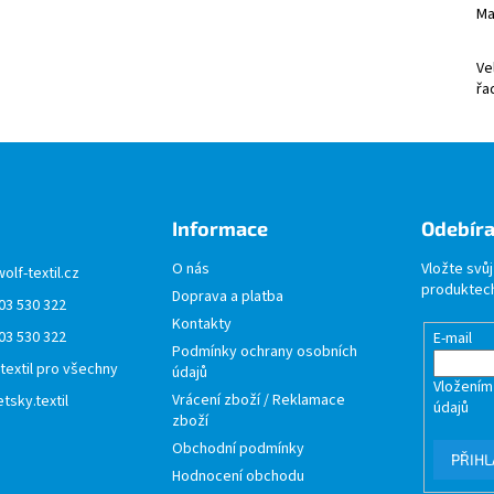
Ma
Ve
řa
Informace
Odebíra
O nás
Vložte svů
wolf-textil.cz
produktech
Doprava a platba
03 530 322
Kontakty
03 530 322
E-mail
Podmínky ochrany osobních
 textil pro všechny
údajů
Vložením
Vrácení zboží / Reklamace
tsky.textil
údajů
zboží
Obchodní podmínky
PŘIHL
Hodnocení obchodu