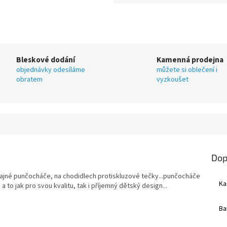
Bleskové dodání
Kamenná prodejna
objednávky odesíláme
můžete si oblečení i
obratem
vyzkoušet
Dop
jné punčocháče, na chodidlech protiskluzové tečky...punčocháče
Ka
 to jak pro svou kvalitu, tak i příjemný dětský design...
Ba