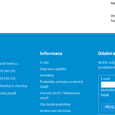
Ma
Ve
řa
Informace
Odebíra
O nás
Vložte svů
wolf-textil.cz
produktech
Doprava a platba
03 530 322
Kontakty
03 530 322
E-mail
Podmínky ochrany osobních
 textil pro všechny
údajů
Vložením
Vrácení zboží / Reklamace
tsky.textil
údajů
zboží
Obchodní podmínky
PŘIHL
Hodnocení obchodu