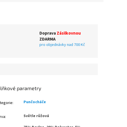
Doprava
Zásilkovnou
ZDARMA
pro objednávky nad 700 Kč
lňkové parametry
Punčocháče
tegorie
:
Světle růžová
rva
: