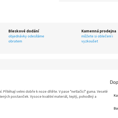
Bleskové dodání
Kamenná prodejna
objednávky odesíláme
můžete si oblečení i
obratem
vyzkoušet
Dop
Přiléhají velmi dobře k noze dítěte. V pase "netlačící" guma. Veselé
Ka
ených postaviček. Vysoce kvalitní materiál, teplý, pohodlný a
Ba