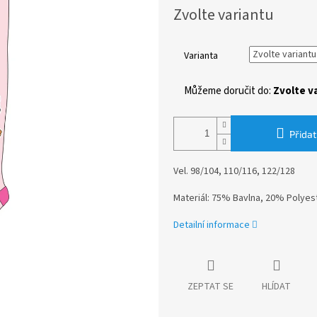
Měrná
Zvolte variantu
cena:
Varianta
Můžeme doručit do:
Zvolte v
Přidat
Vel. 98/104, 110/116, 122/128
Materiál: 75% Bavlna, 20% Polyes
Detailní informace
ZEPTAT SE
HLÍDAT