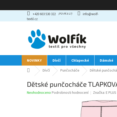
Přejít
+420 603 530 322
info@wolf-
na
textil.cz
obsah
NOVINKY
Dívčí
Chlapecké
Dámské
Domů
Dívčí
Punčocháče
Dětské punčochá
Dětské punčocháče TLAPKOVÁ
Průměrné
Neohodnoceno
Podrobnosti hodnocení
Značka:
E PLUS
hodnocení
produktu
je
0,0