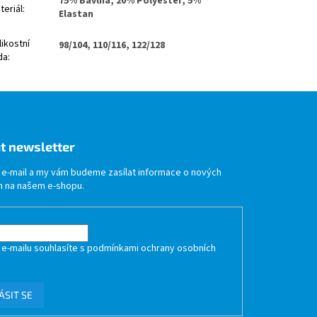
75% Bavlna, 20% Polyester, 5%
teriál
:
Elastan
likostní
98/104, 110/116, 122/128
da
:
t newsletter
j e-mail a my vám budeme zasílat informace o nových
 na našem e-shopu.
 e-mailu souhlasíte s
podmínkami ochrany osobních
ÁSIT SE