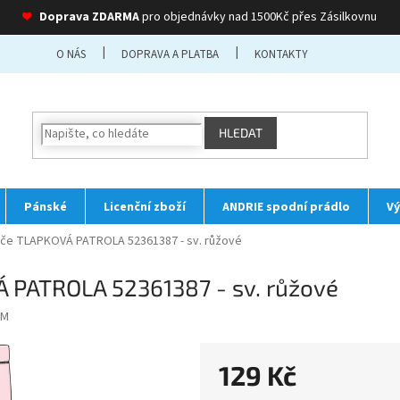
❤
Doprava ZDARMA
pro objednávky nad 1500Kč přes Zásilkovnu
O NÁS
DOPRAVA A PLATBA
KONTAKTY
HLEDAT
Pánské
Licenční zboží
ANDRIE spodní prádlo
Vý
če TLAPKOVÁ PATROLA 52361387 - sv. růžové
 PATROLA 52361387 - sv. růžové
 M
129 Kč