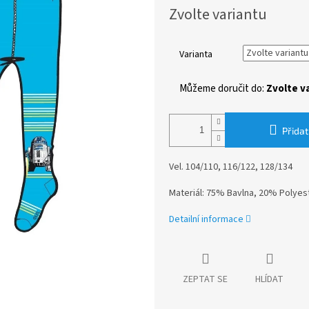
Měrná
Zvolte variantu
cena:
Varianta
Můžeme doručit do:
Zvolte v
Přidat
Vel. 104/110, 116/122, 128/134
Materiál: 75% Bavlna, 20% Polyes
Detailní informace
ZEPTAT SE
HLÍDAT