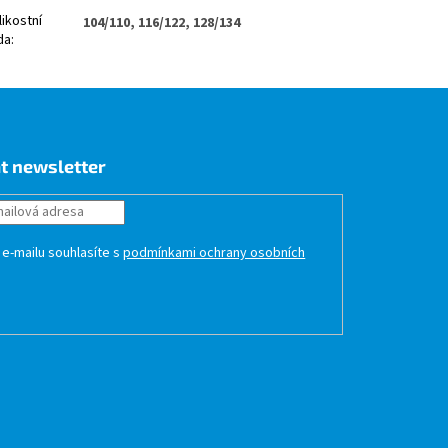
likostní
104/110, 116/122, 128/134
da
:
t newsletter
 e-mailu souhlasíte s
podmínkami ochrany osobních
HLÁSIT