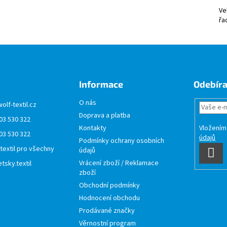
Ve
řa
Informace
Odebíra
O nás
wolf-textil.cz
Doprava a platba
03 530 322
Vložením
Kontakty
03 530 322
údajů
Podmínky ochrany osobních
 textil pro všechny
údajů
PŘI
Vrácení zboží / Reklamace
tsky.textil
SE
zboží
Obchodní podmínky
Hodnocení obchodu
Prodávané značky
Věrnostní program