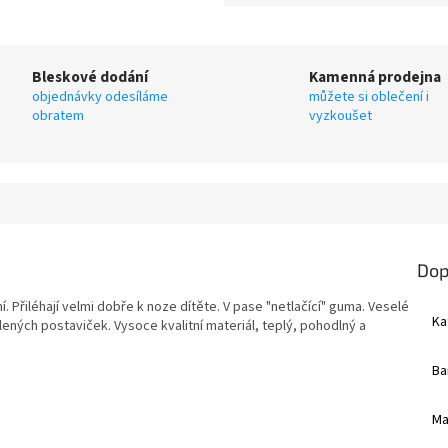
Bleskové dodání
Kamenná prodejna
objednávky odesíláme
můžete si oblečení i
obratem
vyzkoušet
Dop
Přiléhají velmi dobře k noze dítěte. V pase "netlačící" guma. Veselé
Ka
ených postaviček. Vysoce kvalitní materiál, teplý, pohodlný a
Ba
Ma