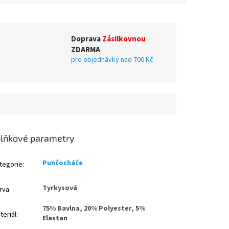
Doprava
Zásilkovnou
ZDARMA
pro objednávky nad 700 Kč
lňkové parametry
Punčocháče
tegorie
:
Tyrkysová
rva
:
75% Bavlna, 20% Polyester, 5%
teriál
:
Elastan