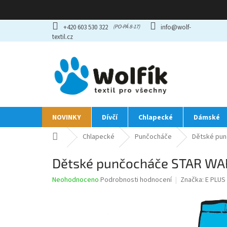
Přejít
+420 603 530 322
info@wolf-
na
textil.cz
obsah
NOVINKY
Dívčí
Chlapecké
Dámské
Domů
Chlapecké
Punčocháče
Dětské pun
Dětské punčocháče STAR WAR
Průměrné
Neohodnoceno
Podrobnosti hodnocení
Značka:
E PLUS
hodnocení
produktu
je
0,0