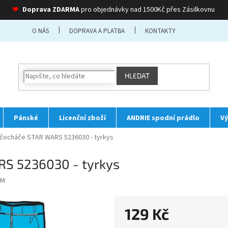
❤
Doprava ZDARMA
pro objednávky nad 1500Kč přes Zásilkovnu
O NÁS
DOPRAVA A PLATBA
KONTAKTY
HLEDAT
Pánské
Licenční zboží
ANDRIE spodní prádlo
Vý
čocháče STAR WARS 5236030 - tyrkys
S 5236030 - tyrkys
 M
129 Kč