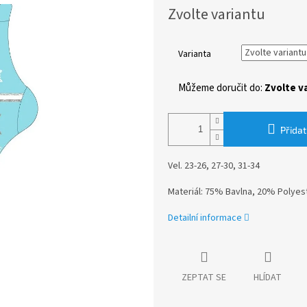
Měrná
Zvolte variantu
cena:
Varianta
Můžeme doručit do:
Zvolte v
Přidat
Vel. 23-26, 27-30, 31-34
Materiál: 75% Bavlna, 20% Polyes
Detailní informace
ZEPTAT SE
HLÍDAT