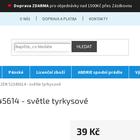
❤
Doprava ZDARMA
pro objednávky nad 1500Kč přes Zásilkovnu
O NÁS
DOPRAVA A PLATBA
KONTAKTY
HLEDAT
Pánské
Licenční zboží
ANDRIE spodní prádlo
Vý
EN 52345614 - světle tyrkysové
5614 - světle tyrkysové
39 Kč