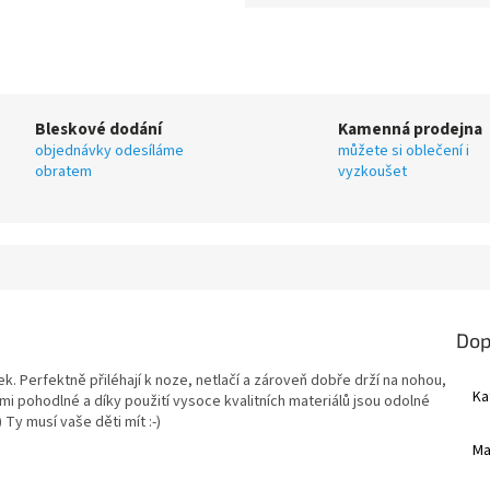
Bleskové dodání
Kamenná prodejna
objednávky odesíláme
můžete si oblečení i
obratem
vyzkoušet
Dop
 Perfektně přiléhají k noze, netlačí a zároveň dobře drží na nohou,
Ka
i pohodlné a díky použití vysoce kvalitních materiálů jsou odolné
 Ty musí vaše děti mít :-)
Ma