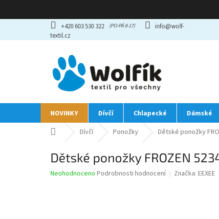
Přejít
+420 603 530 322
info@wolf-
na
textil.cz
obsah
NOVINKY
Dívčí
Chlapecké
Dámské
Domů
Dívčí
Ponožky
Dětské ponožky FROZ
Dětské ponožky FROZEN 5234
Průměrné
Neohodnoceno
Podrobnosti hodnocení
Značka:
EEXEE
hodnocení
produktu
je
0,0