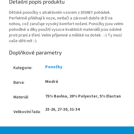
Detailní popis produktu
Dětské ponožky s atraktivním vzorem z DISNEY pohádek.
Perfektně přiléhají k noze, netlačí a zároveň dobře drží na
nohou, což zaručuje vysoký komfort nošení. Ponožky jsou velmi
pohodlné a díky použití vysoce kvalitních materiálů jsou odolné
proti praní a tření. Velmi příjemné a měkké na dotek. :-) Ty musí
vaše děti mít :-)
Doplňkové parametry
Ponožky
Kategorie
:
Modrá
Barva
:
75% Bavlna, 20% Polyester, 5% Elastan
Materiál
:
23-26, 27-30, 31-34
Velikostní řada
:
Z