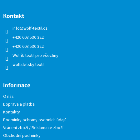
á
p
a
Kontakt
t
info
@
wolf-textil.cz
í
+420 603 530 322
+420 603 530 322
Wolfík textil pro všechny
wolf.detsky.textil
Informace
O nás
Doprava a platba
Kontakty
Podmínky ochrany osobních údajů
Vrácení zboží / Reklamace zboží
Obchodní podmínky