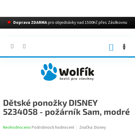
❤
Doprava ZDARMA
pro objednávky nad 1500Kč přes Zásilkovnu
Přejít
na
obsah
NÁKUP
KOŠÍK
Dětské ponožky DISNEY
5234058 - požárník Sam, modré
Průměrné
Neohodnoceno
Podrobnosti hodnocení
Značka:
Disney
hodnocení