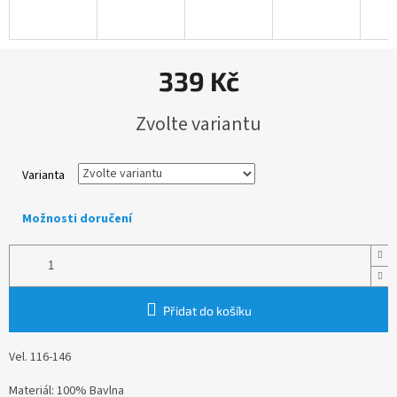
339 Kč
Měrná
Zvolte variantu
cena:
Varianta
Možnosti doručení
Přidat do košíku
Vel. 116-146
Materiál: 100% Bavlna