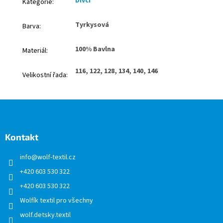
Dívčí
Kategorie
:
Tyrkysová
Barva
:
100% Bavlna
Materiál
:
116, 122, 128, 134, 140, 146
Velikostní řada
:
Z
á
p
a
Kontakt
t
info
@
wolf-textil.cz
í
+420 603 530 322
+420 603 530 322
Wolfík textil pro všechny
wolf.detsky.textil