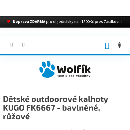
❤
Doprava ZDARMA
pro objednávky nad 1500Kč přes Zásilkovnu
Přejít
na
obsah
NÁKUP
KOŠÍK
Dětské outdoorové kalhoty
KUGO FK6667 - bavlněné,
růžové