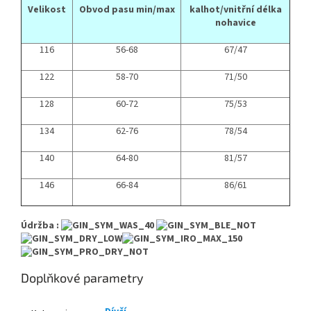
Velikost
Obvod pasu min/max
kalhot/vnitřní délka
nohavice
116
56-68
67/47
122
58-70
71/50
128
60-72
75/53
134
62-76
78/54
140
64-80
81/57
146
66-84
86/61
Údržba :
Doplňkové parametry