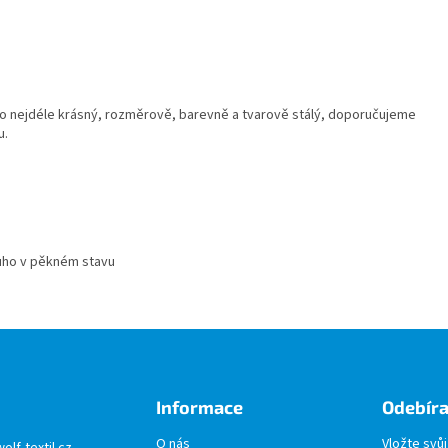
o nejdéle krásný, rozměrově, barevně a tvarově stálý, doporučujeme
u.
ouho v pěkném stavu
Informace
Odebíra
O nás
Vložte svů