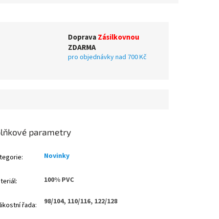
Doprava
Zásilkovnou
ZDARMA
pro objednávky nad 700 Kč
lňkové parametry
Novinky
tegorie
:
100% PVC
teriál
:
98/104, 110/116, 122/128
likostní řada
: