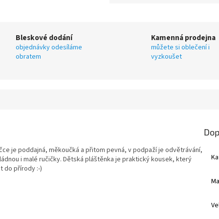
Bleskové dodání
Kamenná prodejna
objednávky odesíláme
můžete si oblečení i
obratem
vyzkoušet
Dop
ičce je poddajná, měkoučká a přitom pevná, v podpaží je odvětrávání,
Ka
vládnou i malé ručičky. Dětská pláštěnka je praktický kousek, který
 do přírody :-)
Ma
Ve