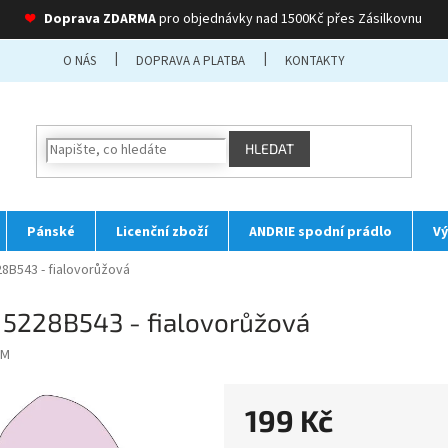
❤
Doprava ZDARMA
pro objednávky nad 1500Kč přes Zásilkovnu
O NÁS
DOPRAVA A PLATBA
KONTAKTY
HLEDAT
Pánské
Licenční zboží
ANDRIE spodní prádlo
Vý
8B543 - fialovorůžová
 5228B543 - fialovorůžová
 M
199 Kč