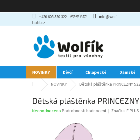
Přejít
+420 603 530 322
info@wolf-
na
textil.cz
obsah
NOVINKY
Dívčí
Chlapecké
Dámské
Domů
NOVINKY
Dětská pláštěnka PRINCEZNY 522
Dětská pláštěnka PRINCEZNY
Průměrné
Neohodnoceno
Podrobnosti hodnocení
Značka:
E PLUS
hodnocení
produktu
je
0,0