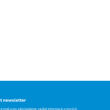
t newsletter
j e-mail a my vám budeme zasílat informace o nových