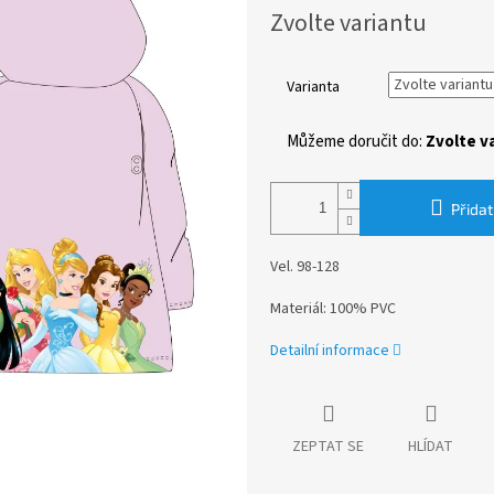
Měrná
Zvolte variantu
cena:
Varianta
Můžeme doručit do:
Zvolte v
Přidat
Vel. 98-128
Materiál: 100% PVC
Detailní informace
ZEPTAT SE
HLÍDAT