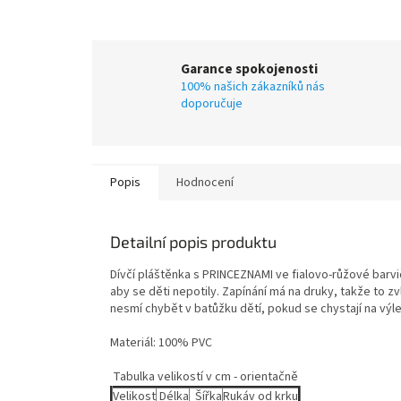
Garance spokojenosti
100% našich zákazníků nás
doporučuje
Popis
Hodnocení
Detailní popis produktu
Dívčí pláštěnka s PRINCEZNAMI ve fialovo-růžové barv
aby se děti nepotily. Zapínání má na druky, takže to z
nesmí chybět v batůžku dětí, pokud se chystají na výlet
Materiál: 100% PVC
Tabulka velikostí v cm - orientačně
Velikost
Délka
Šířka
Rukáv od krku