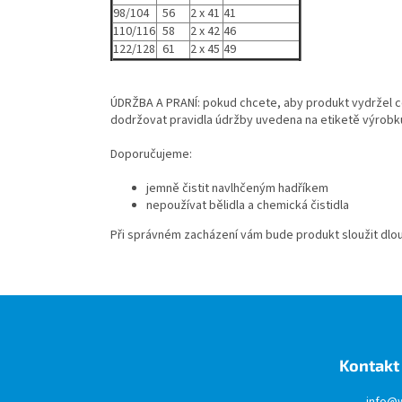
98/104
56
2 x 41
41
110/116
58
2 x 42
46
122/128
61
2 x 45
49
ÚDRŽBA A PRANÍ: pokud chcete, aby produkt vydržel c
dodržovat pravidla údržby uvedena na etiketě výrobk
Doporučujeme:
jemně čistit navlhčeným hadříkem
nepoužívat bělidla a chemická čistidla
Při správném zacházení vám bude produkt sloužit dl
Z
á
p
a
Kontakt
t