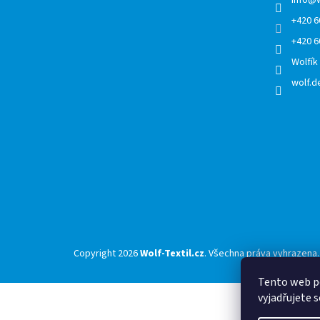
í
info
@
+420 6
+420 6
Wolfík
wolf.de
Copyright 2026
Wolf-Textil.cz
. Všechna práva vyhrazena.
Tento web p
vyjadřujete s