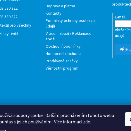
wolf-textil.cz
produktech
Doprava a platba
03 530 322
Kontakty
03 530 322
E-mail
Podmínky ochrany osobních
 textil pro všechny
údajů
Vložením
Vrácení zboží / Reklamace
tsky.textil
údajů
zboží
Obchodní podmínky
PŘIHL
Hodnocení obchodu
Prodávané značky
Věrnostní program
oužívá soubory cookie. Dalším procházením tohoto webu
ouhlas s jejich používáním.. Více informací
zde
.