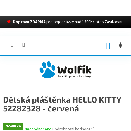
❤
Doprava ZDARMA
pro objednávky nad 1500Kč přes Zásilkovnu
Přejít
na
obsah
NÁKUP
KOŠÍK
Dětská pláštěnka HELLO KITTY
52282328 - červená
Novinka
Průměrné
Neohodnoceno
Podrobnosti hodnocení