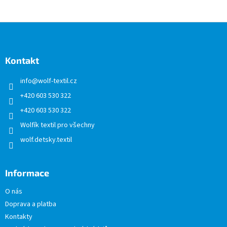
Z
á
p
a
Kontakt
t
info
@
wolf-textil.cz
í
+420 603 530 322
+420 603 530 322
Wolfík textil pro všechny
wolf.detsky.textil
Informace
O nás
Doprava a platba
Kontakty