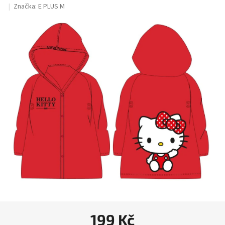
hodnocení
Značka:
E PLUS M
produktu
je
0,0
z
5
hvězdiček.
199 Kč