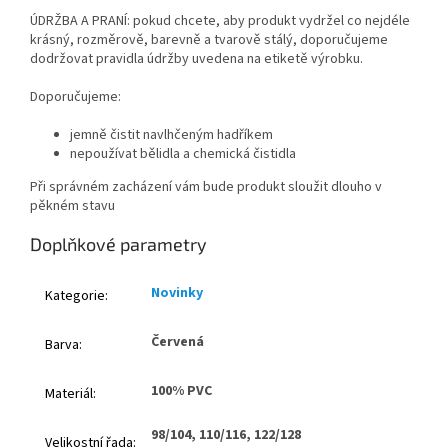
ÚDRŽBA A PRANÍ: pokud chcete, aby produkt vydržel co nejdéle
krásný, rozměrově, barevně a tvarově stálý, doporučujeme
dodržovat pravidla údržby uvedena na etiketě výrobku.
Doporučujeme:
jemně čistit navlhčeným hadříkem
nepoužívat bělidla a chemická čistidla
Při správném zacházení vám bude produkt sloužit dlouho v
pěkném stavu
Doplňkové parametry
Novinky
Kategorie
:
Červená
Barva
:
100% PVC
Materiál
:
98/104, 110/116, 122/128
Velikostní řada
: