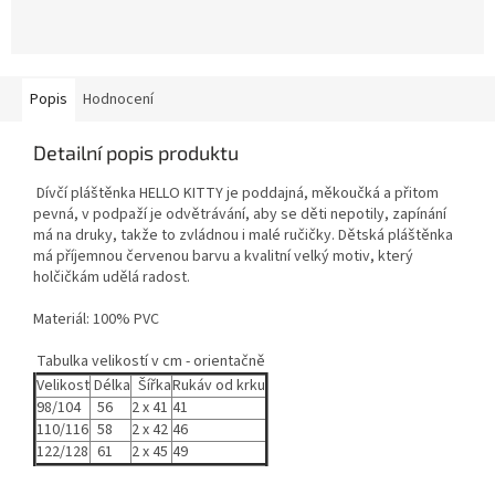
Popis
Hodnocení
Detailní popis produktu
Dívčí pláštěnka HELLO KITTY je poddajná, měkoučká a přitom
pevná, v podpaží je odvětrávání, aby se děti nepotily, zapínání
má na druky, takže to zvládnou i malé ručičky. Dětská pláštěnka
má příjemnou červenou barvu a kvalitní velký motiv, který
holčičkám udělá radost.
Materiál: 100% PVC
Tabulka velikostí v cm - orientačně
Velikost
Délka
Šířka
Rukáv od krku
98/104
56
2 x 41
41
110/116
58
2 x 42
46
122/128
61
2 x 45
49