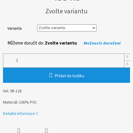
Měrná
Zvolte variantu
cena:
Varianta
Můžeme doručit do:
Zvolte variantu
Možnosti doručení
Přidat do košíku
Vel. 98-128
Materiál: 100% PVC
Detailní informace