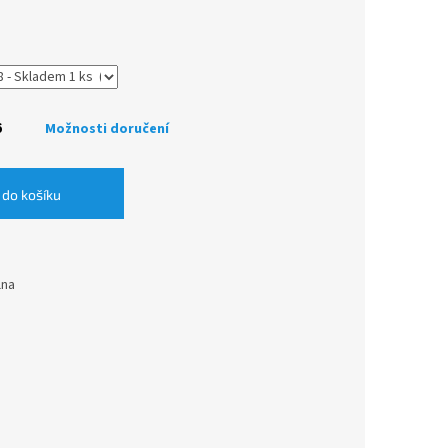
6
Možnosti doručení
 do košíku
lna