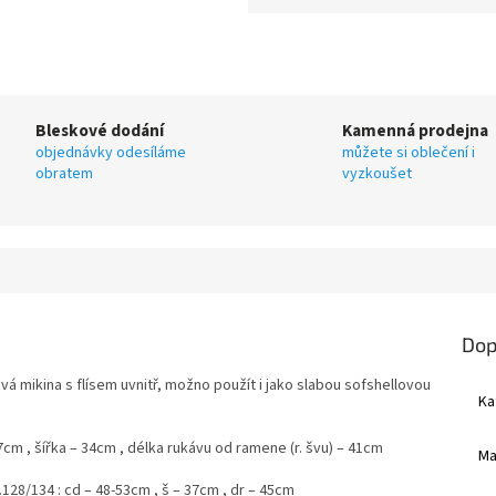
Bleskové dodání
Kamenná prodejna
objednávky odesíláme
můžete si oblečení i
obratem
vyzkoušet
Dop
 mikina s flísem uvnitř, možno použít i jako slabou sofshellovou
Ka
7cm , šířka – 34cm , délka rukávu od ramene (r. švu) – 41cm
Ma
128/134 : cd – 48-53cm , š – 37cm , dr – 45cm