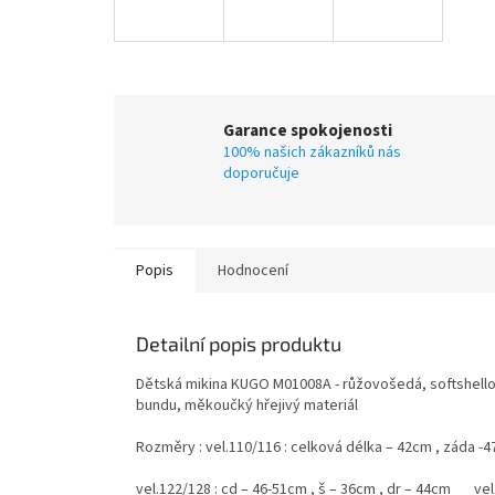
Garance spokojenosti
100% našich zákazníků nás
doporučuje
Popis
Hodnocení
Detailní popis produktu
Dětská mikina KUGO M01008A - růžovošedá, softshellová
bundu, měkoučký hřejivý materiál
Rozměry : vel.110/116 : celková délka – 42cm , záda -4
vel.122/128 : cd – 46-51cm , š – 36cm , dr – 44cm vel.