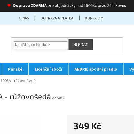
❤
Doprava ZDARMA
pro objednávky nad 1500Kč přes Zásilkovnu
O NÁS
DOPRAVA A PLATBA
KONTAKTY
HLEDAT
Pánské
Licenční zboží
ANDRIE spodní prádlo
Vý
1008A - růžovošedá
 - růžovošedá
V27462
349 Kč