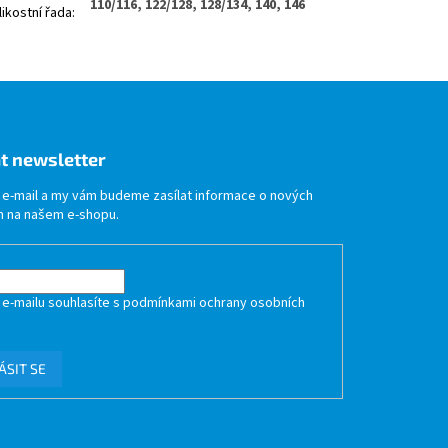
110/116, 122/128, 128/134, 140, 146
likostní řada
:
t newsletter
j e-mail a my vám budeme zasílat informace o nových
 na našem e-shopu.
 e-mailu souhlasíte s
podmínkami ochrany osobních
ÁSIT SE