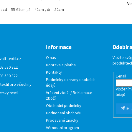
Ve
: cd – 55-61cm , š – 42cm , dr – 52cm
Informace
Odebíra
O nás
Vložte svů
wolf-textil.cz
produktech
Doprava a platba
03 530 322
Kontakty
03 530 322
E-mail
Podmínky ochrany osobních
 textil pro všechny
údajů
Vložením
Vrácení zboží / Reklamace
tsky.textil
údajů
zboží
Obchodní podmínky
PŘIHL
Hodnocení obchodu
Prodávané značky
Věrnostní program