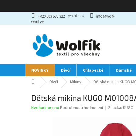
Přejít
+420 603 530 322
info@wolf-
na
textil.cz
obsah
NOVINKY
Dívčí
Chlapecké
Dámské
Domů
Dívčí
Mikiny
Dětská mikina KUGO M0
Dětská mikina KUGO M01008A
Průměrné
Neohodnoceno
Podrobnosti hodnocení
Značka:
KUGO
hodnocení
produktu
je
0,0