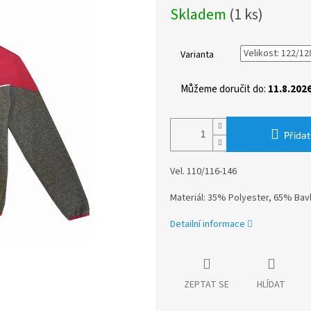
Měrná
Skladem
(1 ks)
cena:
Varianta
Můžeme doručit do:
11.8.202
Přidat
Vel. 110/116-146
Materiál: 35% Polyester, 65% Bav
Detailní informace
ZEPTAT SE
HLÍDAT