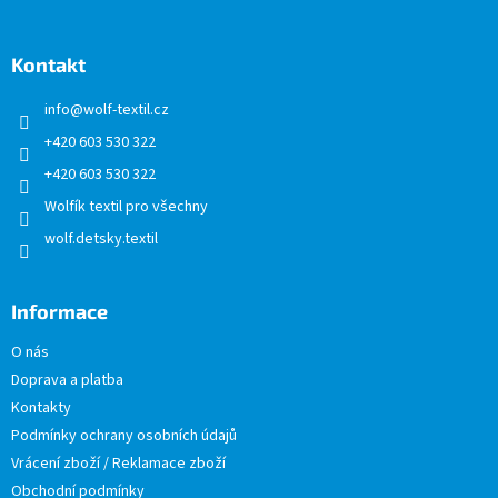
á
p
a
Kontakt
t
info
@
wolf-textil.cz
í
+420 603 530 322
+420 603 530 322
Wolfík textil pro všechny
wolf.detsky.textil
Informace
O nás
Doprava a platba
Kontakty
Podmínky ochrany osobních údajů
Vrácení zboží / Reklamace zboží
Obchodní podmínky