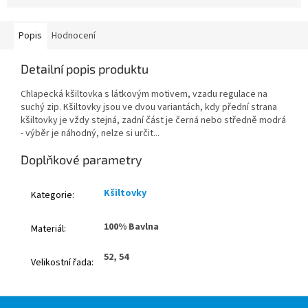
Popis
Hodnocení
Detailní popis produktu
Chlapecká kšiltovka s látkovým motivem, vzadu regulace na
suchý zip. Kšiltovky jsou ve dvou variantách, kdy přední strana
kšiltovky je vždy stejná, zadní část je černá nebo středně modrá
- výběr je náhodný, nelze si určit...
Doplňkové parametry
Kšiltovky
Kategorie
:
100% Bavlna
Materiál
:
52, 54
Velikostní řada
:
Z