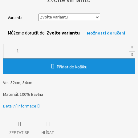
cena:
Varianta
Můžeme doručit do:
Zvolte variantu
Možnosti doručení
Přidat do košíku
Vel. 52cm, 54cm
Materiál: 100% Bavlna
Detailní informace
ZEPTAT SE
HLÍDAT