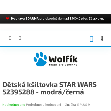
❤
Doprava ZDARMA
pro objednávky nad 1500Kč přes Zásilkovnu
Přejít
na
obsah
NÁKUP
KOŠÍK
Dětská kšiltovka STAR WARS
52395288 - modrá/černá
Průměrné
Neohodnoceno
Podrobnosti hodnocení
Značka:
E PLUS M
hodnocení