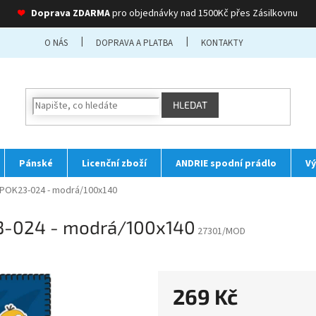
❤
Doprava ZDARMA
pro objednávky nad 1500Kč přes Zásilkovnu
O NÁS
DOPRAVA A PLATBA
KONTAKTY
HLEDAT
Pánské
Licenční zboží
ANDRIE spodní prádlo
Vý
POK23-024 - modrá/100x140
3-024 - modrá/100x140
27301/MOD
269 Kč