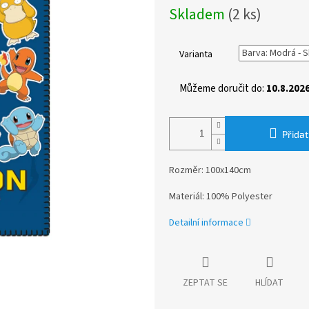
Měrná
Skladem
(2 ks)
cena:
Varianta
Můžeme doručit do:
10.8.202
Přidat
Rozměr: 100x140cm
Materiál: 100% Polyester
Detailní informace
ZEPTAT SE
HLÍDAT