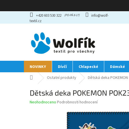
Přejít
+420 603 530 322
info@wolf-
na
textil.cz
obsah
NOVINKY
Dívčí
Chlapecké
Dámské
Domů
Ostatní produkty
Dětská deka POKEMON 
Dětská deka POKEMON POK2
Průměrné
Neohodnoceno
Podrobnosti hodnocení
hodnocení
produktu
je
0,0