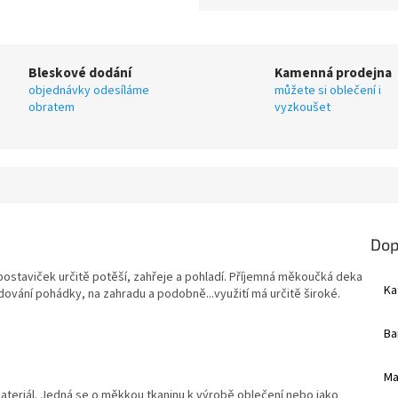
Bleskové dodání
Kamenná prodejna
objednávky odesíláme
můžete si oblečení i
obratem
vyzkoušet
Dop
staviček určitě potěší, zahřeje a pohladí. Příjemná měkoučká deka
Ka
dování pohádky, na zahradu a podobně...využití má určitě široké.
Ba
Ma
teriál. Jedná se o měkkou tkaninu k výrobě oblečení nebo jako