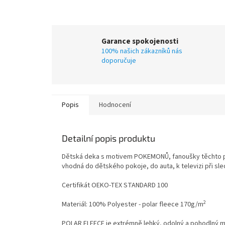
Garance spokojenosti
100% našich zákazníků nás
doporučuje
Popis
Hodnocení
Detailní popis produktu
Dětská deka s motivem POKEMONŮ, fanoušky těchto po
vhodná do dětského pokoje, do auta, k televizi při sle
Certifikát OEKO-TEX STANDARD 100
2
Materiál: 100% Polyester - polar fleece 170g/m
POLAR FLEECE je extrémně lehký, odolný a pohodlný ma