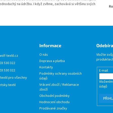
e jednoduchý na údržbu.
I když zvlhne, zachovává si většinu svých
Ro
Informace
Odebíra
O nás
Vložte svů
wolf-textil.cz
produktech
Doprava a platba
03 530 322
Kontakty
03 530 322
E-mail
Podmínky ochrany osobních
 textil pro všechny
údajů
Vložením
Vrácení zboží / Reklamace
tsky.textil
údajů
zboží
Obchodní podmínky
PŘIHL
Hodnocení obchodu
Prodávané značky