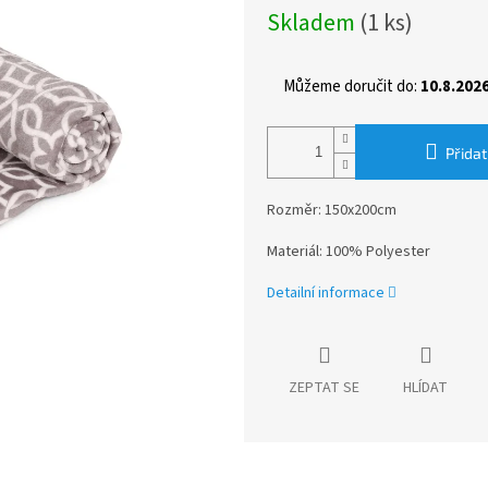
Měrná
Skladem
(1 ks)
cena:
Můžeme doručit do:
10.8.202
Přidat
Rozměr: 150x200cm
Materiál: 100% Polyester
Detailní informace
ZEPTAT SE
HLÍDAT