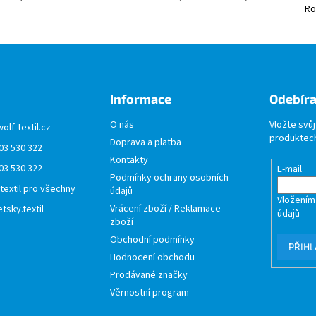
Ro
Informace
Odebíra
O nás
Vložte svů
wolf-textil.cz
produktech
Doprava a platba
03 530 322
Kontakty
03 530 322
E-mail
Podmínky ochrany osobních
 textil pro všechny
údajů
Vložením
Vrácení zboží / Reklamace
tsky.textil
údajů
zboží
Obchodní podmínky
PŘIHL
Hodnocení obchodu
Prodávané značky
Věrnostní program