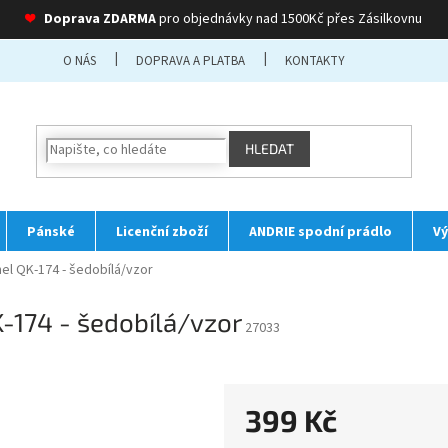
❤
Doprava ZDARMA
pro objednávky nad 1500Kč přes Zásilkovnu
O NÁS
DOPRAVA A PLATBA
KONTAKTY
HLEDAT
Pánské
Licenční zboží
ANDRIE spodní prádlo
Vý
el QK-174 - šedobílá/vzor
-174 - šedobílá/vzor
27033
399 Kč