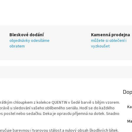
Bleskové dodání
Kamenná prodejna
objednávky odesíláme
můžete si oblečení i
obratem
vyzkoušet
Dop
s krátkým chloupkem z kolekce QUENTIN v šedé barvě s bílým vzorem.
Ka
 právě u sledování vašeho oblíbeného seriálu. Hodí se do každého
 přes postel nebo sedačku. Deka je opravdu příjemná na dotek. Snadno
Ma
ručuje barevnou i tvarovou stálost a nulový obsah škodlivých látek.