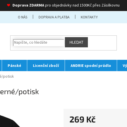
❤
Doprava ZDARMA
pro objednávky nad 1500Kč přes Zásilkovnu
O NÁS
DOPRAVA A PLATBA
KONTAKTY
HLEDAT
Pánské
Licenční zboží
ANDRIE spodní prádlo
Vý
é/potisk
erné/potisk
269 Kč