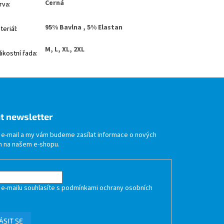
Černá
rva
:
95% Bavlna , 5% Elastan
teriál
:
M, L, XL, 2XL
likostní řada
:
t newsletter
j e-mail a my vám budeme zasílat informace o nových
 na našem e-shopu.
 e-mailu souhlasíte s
podmínkami ochrany osobních
ÁSIT SE