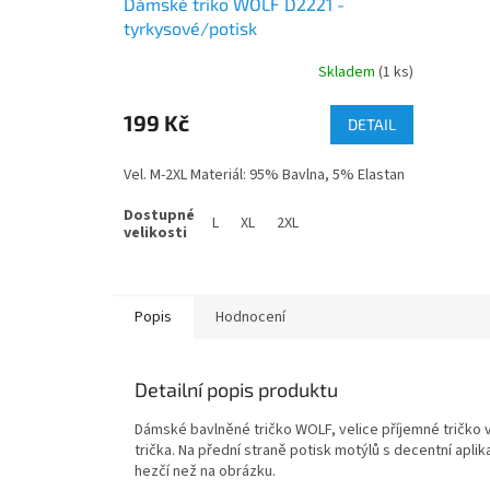
Dámské triko WOLF D2221 -
tyrkysové/potisk
Skladem
(1 ks)
199 Kč
DETAIL
Vel. M-2XL Materiál: 95% Bavlna, 5% Elastan
L
XL
2XL
Popis
Hodnocení
Detailní popis produktu
Dámské bavlněné tričko WOLF, velice příjemné tričko v
trička. Na přední straně potisk motýlů s decentní apli
hezčí než na obrázku.