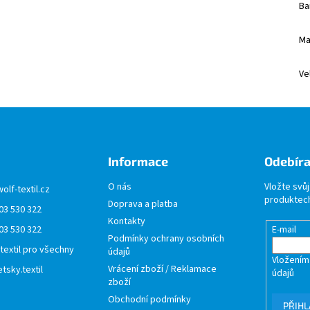
Ba
Ma
Ve
Informace
Odebíra
O nás
Vložte svů
wolf-textil.cz
produktech
Doprava a platba
03 530 322
Kontakty
03 530 322
E-mail
Podmínky ochrany osobních
 textil pro všechny
údajů
Vložením
Vrácení zboží / Reklamace
tsky.textil
údajů
zboží
Obchodní podmínky
PŘIHL