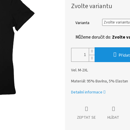
Měrná
Zvolte variantu
cena:
Varianta
Můžeme doručit do:
Zvolte v
Přidat
Vel. M-2XL
Materiál: 95% Bavlna, 5% Elastan
Detailní informace
ZEPTAT SE
HLÍDAT