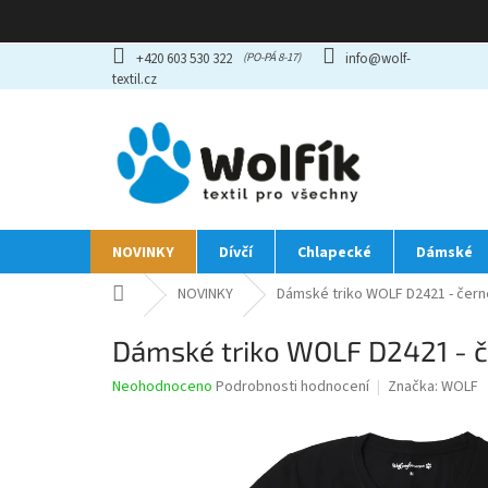
Přejít
+420 603 530 322
info@wolf-
na
textil.cz
obsah
NOVINKY
Dívčí
Chlapecké
Dámské
Domů
NOVINKY
Dámské triko WOLF D2421 - čern
Dámské triko WOLF D2421 - č
Průměrné
Neohodnoceno
Podrobnosti hodnocení
Značka:
WOLF
hodnocení
produktu
je
0,0