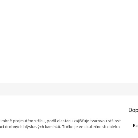
Dop
 mírně projmutém střihu, podíl elastanu zajišťuje tvarovou stálost
Ka
kací drobných blýskavých kamínků. Tričko je ve skutečnosti daleko