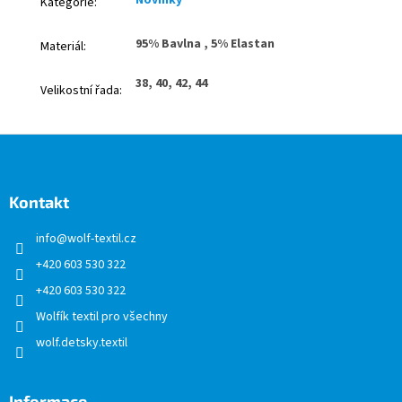
Novinky
Kategorie
:
95% Bavlna , 5% Elastan
Materiál
:
38, 40, 42, 44
Velikostní řada
:
Z
á
p
a
Kontakt
t
info
@
wolf-textil.cz
í
+420 603 530 322
+420 603 530 322
Wolfík textil pro všechny
wolf.detsky.textil
Informace