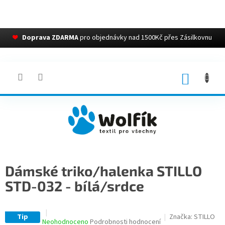
❤
Doprava ZDARMA
pro objednávky nad 1500Kč přes Zásilkovnu
Přejít
na
obsah
NÁKUP
KOŠÍK
Dámské triko/halenka STILLO
STD-032 - bílá/srdce
Tip
Značka:
STILLO
Průměrné
Neohodnoceno
Podrobnosti hodnocení