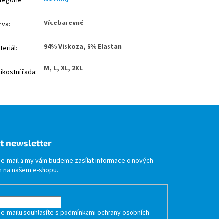
tegorie
:
Vícebarevné
rva
:
94% Viskoza, 6% Elastan
teriál
:
M, L, XL, 2XL
likostní řada
:
t newsletter
j e-mail a my vám budeme zasílat informace o nových
 na našem e-shopu.
 e-mailu souhlasíte s
podmínkami ochrany osobních