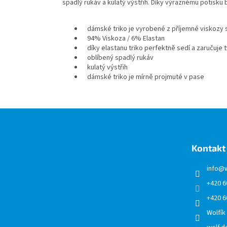
spadlý rukáv a kulatý výstřih. Díky
výraznému
potisku 
dámské triko
je vyrobené z příjemné
viskozy
s
94% Viskoza / 6% Elastan
díky elastanu triko perfektně sedí a zaručuje t
oblíbený spadlý rukáv
kulatý výstřih
dámské triko
je mírně projmuté v pase
Z
á
p
a
Kontakt
t
í
info
@
+420 6
+420 6
Wolfík