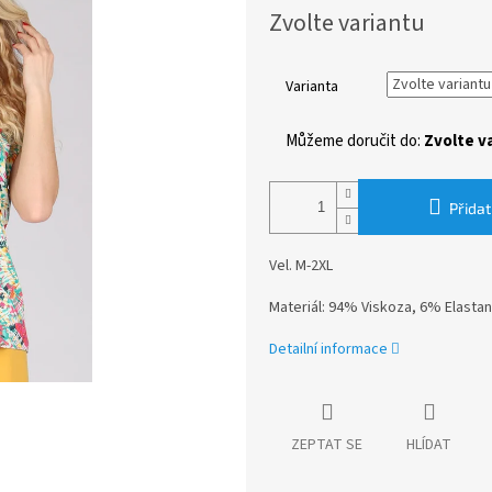
Měrná
Zvolte variantu
cena:
Varianta
Můžeme doručit do:
Zvolte v
Přidat
Vel. M-2XL
Materiál: 94% Viskoza, 6% Elastan
Detailní informace
ZEPTAT SE
HLÍDAT