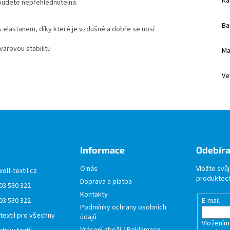
Ka
budete nepřehlédnutelná.
Ba
 elastanem, díky které je vzdušné a dobře se nosí
varovou stabilitu
Ma
Ve
Informace
Odebíra
O nás
Vložte svů
wolf-textil.cz
produktech
Doprava a platba
03 530 322
Kontakty
03 530 322
E-mail
Podmínky ochrany osobních
 textil pro všechny
údajů
Vložením
Vrácení zboží / Reklamace