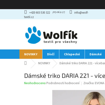
Přejít
+420 603 530 322
info@wolf-
na
textil.cz
obsah
NOVINKY
Dívčí
Chlapecké
Dámské
Domů
NOVINKY
Dámské triko DARIA 221 - víceb
Dámské triko DARIA 221 - ví
Průměrné
Neohodnoceno
Podrobnosti hodnocení
Značka:
EVONA
hodnocení
produktu
je
0,0