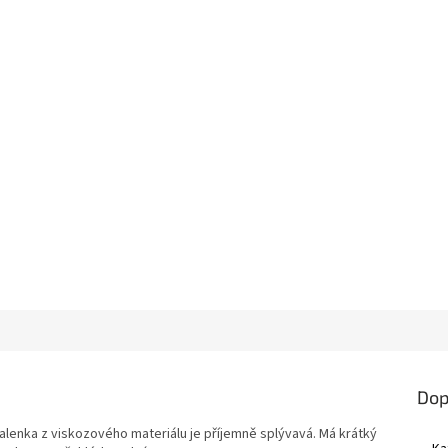
Dop
halenka z viskozového materiálu je příjemně splývavá.
Má krátký