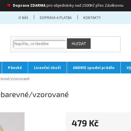
❤
Doprava ZDARMA
pro objednávky nad 1500Kč přes Zásilkovnu
O NÁS
DOPRAVA A PLATBA
KONTAKTY
HLEDAT
Pánské
Licenční zboží
ANDRIE spodní prádlo
Vý
arevné/vzorované
cebarevné/vzorované
479 Kč