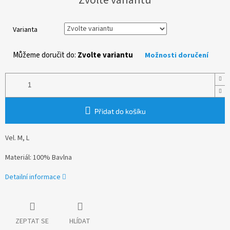
cena:
Varianta
Můžeme doručit do:
Zvolte variantu
Možnosti doručení
Přidat do košíku
Vel. M, L
Materiál: 100% Bavlna
Detailní informace
ZEPTAT SE
HLÍDAT