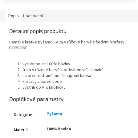
Popis
Hodnocení
Detailní popis produktu
Dámské krátké pyžamo
CALVI v růžové barvě s šedými kra
ťasy.
DOPRODEJ...
vyrobeno ze
100% bavlny
triko v růžové barvě s potiskem vlčích máků
na přední straně menší náprsní kapsa
kraťasy v barvě šedé
výstřih do V s knoflíčky
Doplňkové parametry
Pyžama
Kategorie
:
100% Bavlna
Materiál
: