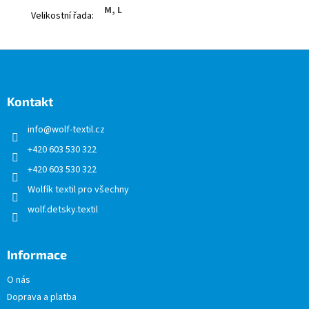
M, L
Velikostní řada
:
Z
á
p
a
Kontakt
t
info
@
wolf-textil.cz
í
+420 603 530 322
+420 603 530 322
Wolfík textil pro všechny
wolf.detsky.textil
Informace
O nás
Doprava a platba