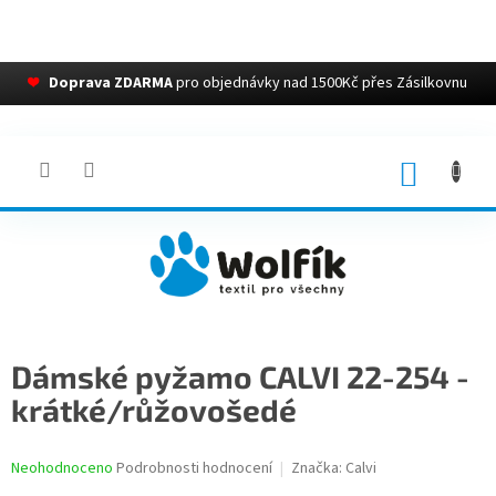
❤
Doprava ZDARMA
pro objednávky nad 1500Kč přes Zásilkovnu
Přejít
na
obsah
NÁKUP
KOŠÍK
Dámské pyžamo CALVI 22-254 -
krátké/růžovošedé
Průměrné
Neohodnoceno
Podrobnosti hodnocení
Značka:
Calvi
hodnocení