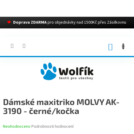
❤
Doprava ZDARMA
pro objednávky nad 1500Kč přes Zásilkovnu
Přejít
na
obsah
NÁKUP
KOŠÍK
Dámské maxitriko MOLVY AK-
3190 - černé/kočka
Průměrné
Neohodnoceno
Podrobnosti hodnocení
hodnocení