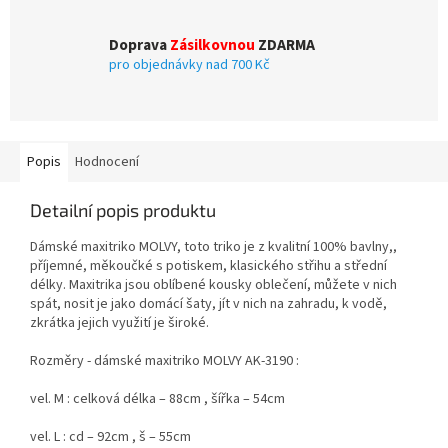
Doprava
Zásilkovnou
ZDARMA
pro objednávky nad 700 Kč
Popis
Hodnocení
Detailní popis produktu
Dámské maxitriko MOLVY, toto triko je z kvalitní 100% bavlny,,
příjemné, měkoučké s potiskem, klasického střihu a střední
délky. Maxitrika jsou oblíbené kousky oblečení, můžete v nich
spát, nosit je jako domácí šaty, jít v nich na zahradu, k vodě,
zkrátka jejich využití je široké.
Rozměry - dámské maxitriko MOLVY AK-3190 :
vel. M : celková délka – 88cm , šířka – 54cm
vel. L : cd – 92cm , š – 55cm