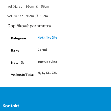
vel. XL : cd – 92cm , š – 56cm
vel. 2XL: cd - 96cm , š -58cm
Doplňkové parametry
Noční košile
Kategorie
:
Černá
Barva
:
100% Bavlna
Materiál
:
M, L, XL, 2XL
Velikostní řada
:
Z
á
p
a
Kontakt