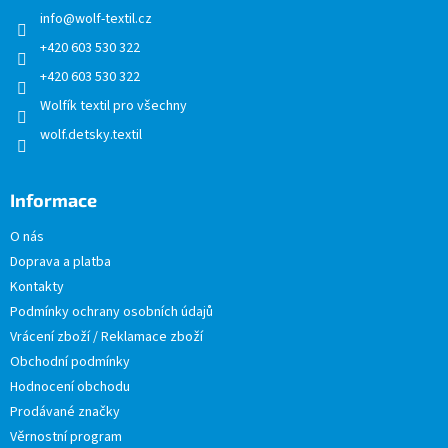
t
info
@
wolf-textil.cz
í
+420 603 530 322
+420 603 530 322
Wolfík textil pro všechny
wolf.detsky.textil
Informace
O nás
Doprava a platba
Kontakty
Podmínky ochrany osobních údajů
Vrácení zboží / Reklamace zboží
Obchodní podmínky
Hodnocení obchodu
Prodávané značky
Věrnostní program