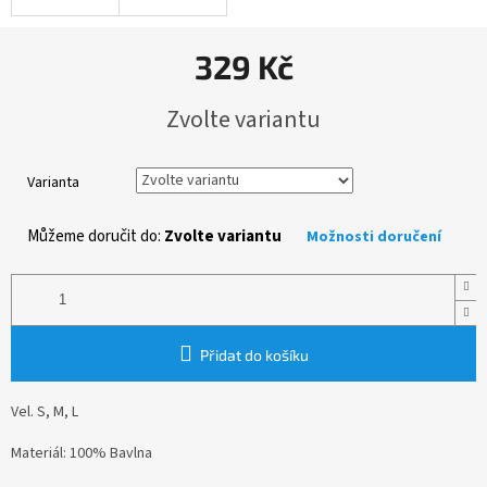
329 Kč
Měrná
Zvolte variantu
cena:
Varianta
Můžeme doručit do:
Zvolte variantu
Možnosti doručení
Přidat do košíku
Vel. S, M, L
Materiál: 100% Bavlna