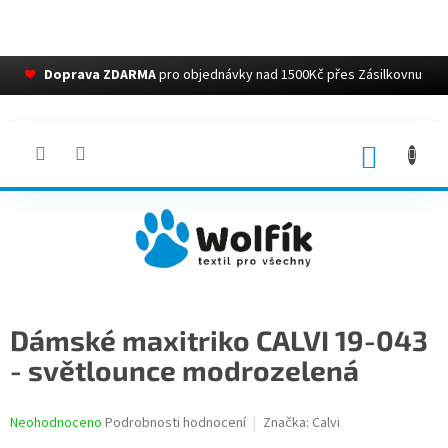
❤
Doprava ZDARMA
pro objednávky nad 1500Kč přes Zásilkovnu
Přejít
na
obsah
NÁKUP
KOŠÍK
Dámské maxitriko CALVI 19-043
- světlounce modrozelená
Průměrné
Neohodnoceno
Podrobnosti hodnocení
Značka:
Calvi
hodnocení