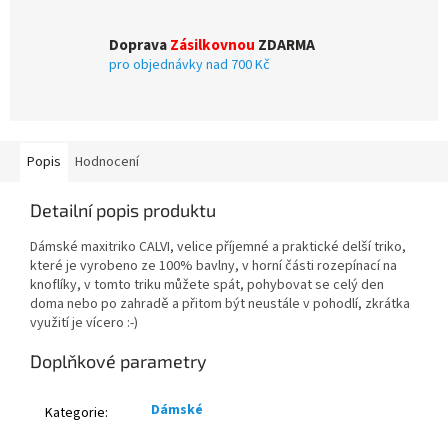
Doprava
Zásilkovnou
ZDARMA
pro objednávky nad 700 Kč
Popis
Hodnocení
Detailní popis produktu
Dámské maxitriko CALVI, velice příjemné a praktické delší triko,
které je vyrobeno ze 100% bavlny,
v horní části rozepínací na
knoflíky,
v tomto triku můžete spát, pohybovat se celý den
doma nebo po zahradě a přitom být neustále v pohodlí, zkrátka
využití je vícero :-)
Doplňkové parametry
Dámské
Kategorie
: