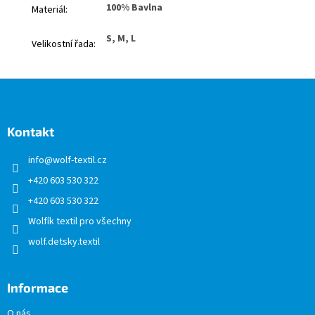
100% Bavlna
Materiál
:
S, M, L
Velikostní řada
:
Z
á
p
a
Kontakt
t
info
@
wolf-textil.cz
í
+420 603 530 322
+420 603 530 322
Wolfík textil pro všechny
wolf.detsky.textil
Informace
O nás