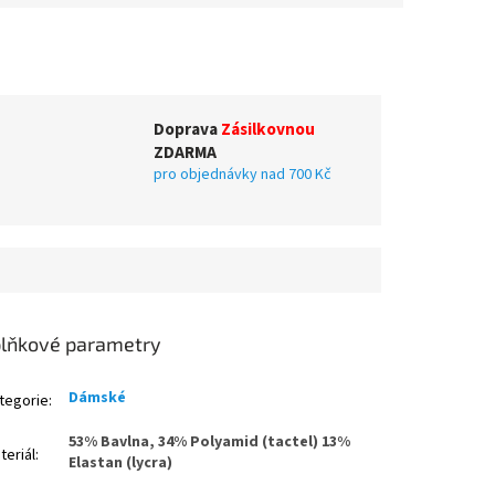
Doprava
Zásilkovnou
ZDARMA
pro objednávky nad 700 Kč
lňkové parametry
Dámské
tegorie
:
53% Bavlna, 34% Polyamid (tactel) 13%
teriál
:
Elastan (lycra)