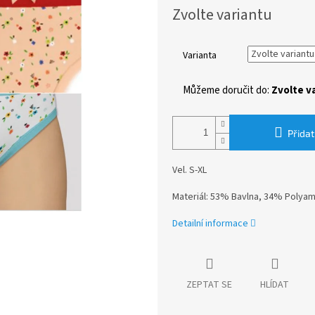
Měrná
Zvolte variantu
cena:
Varianta
Můžeme doručit do:
Zvolte v
Přidat
Vel. S-XL
Materiál:
53% Bavlna, 34% Polyamid
Detailní informace
ZEPTAT SE
HLÍDAT