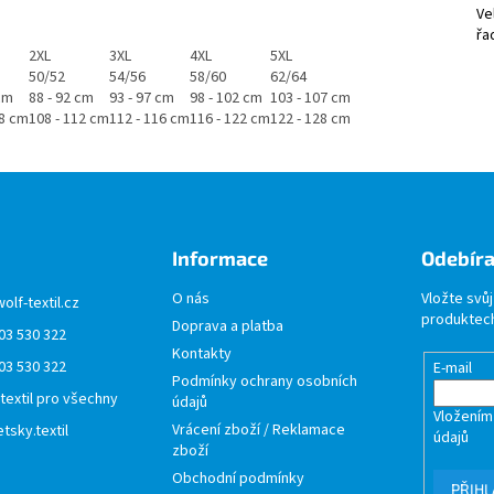
Ve
řa
2XL
3XL
4XL
5XL
50/52
54/56
58/60
62/64
 cm
88 - 92 cm
93 - 97 cm
98 - 102 cm
103 - 107 cm
08 cm
108 - 112 cm
112 - 116 cm
116 - 122 cm
122 - 128 cm
Informace
Odebíra
O nás
Vložte svů
wolf-textil.cz
produktech
Doprava a platba
03 530 322
Kontakty
03 530 322
E-mail
Podmínky ochrany osobních
 textil pro všechny
údajů
Vložením
Vrácení zboží / Reklamace
tsky.textil
údajů
zboží
Obchodní podmínky
PŘIHL