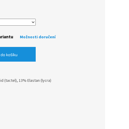
ariantu
Možnosti doručení
 do košíku
 (tactel), 13% Elastan (lycra)