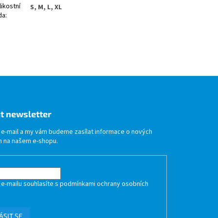
likostní
S, M, L, XL
da
:
t newsletter
j e-mail a my vám budeme zasílat informace o nových
 na našem e-shopu.
 e-mailu souhlasíte s
podmínkami ochrany osobních
ÁSIT SE