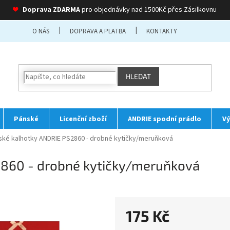
❤
Doprava ZDARMA
pro objednávky nad 1500Kč přes Zásilkovnu
O NÁS
DOPRAVA A PLATBA
KONTAKTY
HLEDAT
Pánské
Licenční zboží
ANDRIE spodní prádlo
Vý
ké kalhotky ANDRIE PS2860 - drobné kytičky/meruňková
860 - drobné kytičky/meruňková
175 Kč