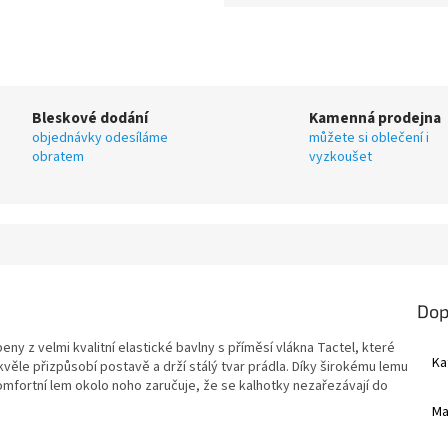
Bleskové dodání
Kamenná prodejna
objednávky odesíláme
můžete si oblečení i
obratem
vyzkoušet
Dop
ny z velmi kvalitní elastické bavlny s příměsí vlákna Tactel, které
Ka
věle přizpůsobí postavě a drží stálý tvar prádla. Díky širokému lemu
 Komfortní lem okolo noho zaručuje, že se kalhotky nezařezávají do
Ma