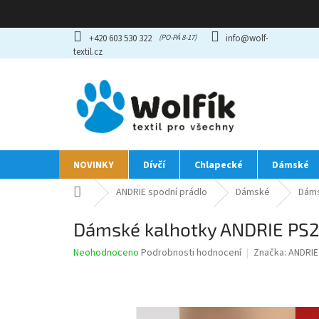
Přejít
+420 603 530 322
info@wolf-
na
textil.cz
obsah
NOVINKY
Dívčí
Chlapecké
Dámské
Domů
ANDRIE spodní prádlo
Dámské
Dáms
Dámské kalhotky ANDRIE PS2
Průměrné
Neohodnoceno
Podrobnosti hodnocení
Značka:
ANDRIE
hodnocení
produktu
je
0,0