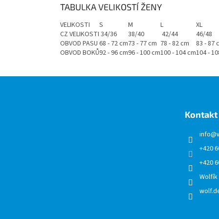
TABULKA VELIKOSTÍ ŽENY
VELIKOSTI
S
M
L
XL
CZ VELIKOSTI
34/36
38/40
42/44
46/48
OBVOD PASU
68 - 72 cm
73 - 77 cm
78 - 82 cm
83 - 87
OBVOD BOKŮ
92 - 96 cm
96 - 100 cm
100 - 104 cm
104 - 1
Z
á
p
a
Kontakt
t
í
info
@
+420 6
+420 6
Wolfík
wolf.de