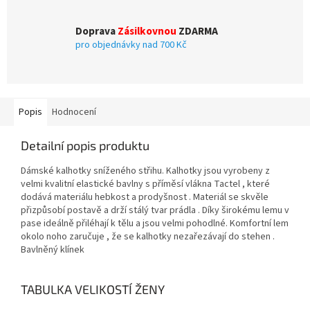
Doprava
Zásilkovnou
ZDARMA
pro objednávky nad 700 Kč
Popis
Hodnocení
Detailní popis produktu
Dámské kalhotky sníženého střihu. Kalhotky jsou vyrobeny z
velmi kvalitní elastické bavlny s příměsí vlákna Tactel , které
dodává materiálu hebkost a prodyšnost . Materiál se skvěle
přizpůsobí postavě a drží stálý tvar prádla . Díky širokému lemu v
pase ideálně přiléhají k tělu a jsou velmi pohodlné. Komfortní lem
okolo noho zaručuje , že se kalhotky nezařezávají do stehen .
Bavlněný klínek
TABULKA VELIKOSTÍ ŽENY