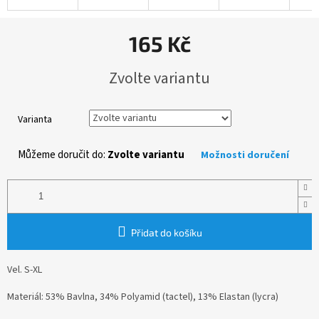
165 Kč
Měrná
Zvolte variantu
cena:
Varianta
Můžeme doručit do:
Zvolte variantu
Možnosti doručení
Přidat do košíku
Vel. S-XL
Materiál: 53% Bavlna, 34% Polyamid (tactel), 13% Elastan (lycra)