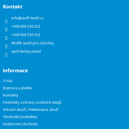
p
a
Kontakt
t
info
@
wolf-textil.cz
í
+420 603 530 322
+420 603 530 322
Wolfík textil pro všechny
wolf.detsky.textil
Informace
O nás
Doprava a platba
Kontakty
Podmínky ochrany osobních údajů
Vrácení zboží / Reklamace zboží
Obchodní podmínky
Hodnocení obchodu