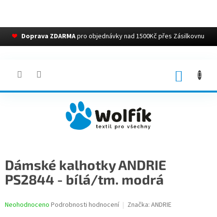
❤
Doprava ZDARMA
pro objednávky nad 1500Kč přes Zásilkovnu
Přejít
na
obsah
NÁKUP
KOŠÍK
Dámské kalhotky ANDRIE
PS2844 - bílá/tm. modrá
Průměrné
Neohodnoceno
Podrobnosti hodnocení
Značka:
ANDRIE
hodnocení