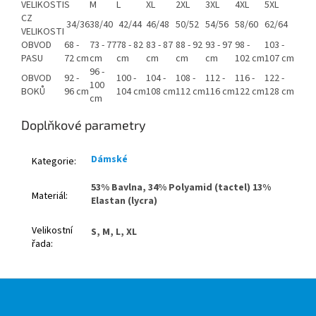
VELIKOSTI
S
M
L
XL
2XL
3XL
4XL
5XL
CZ
34/36
38/40
42/44
46/48
50/52
54/56
58/60
62/64
VELIKOSTI
OBVOD
68 -
73 - 77
78 - 82
83 - 87
88 - 92
93 - 97
98 -
103 -
PASU
72 cm
cm
cm
cm
cm
cm
102 cm
107 cm
96 -
OBVOD
92 -
100 -
104 -
108 -
112 -
116 -
122 -
100
BOKŮ
96 cm
104 cm
108 cm
112 cm
116 cm
122 cm
128 cm
cm
Doplňkové parametry
Dámské
Kategorie
:
53% Bavlna, 34% Polyamid (tactel) 13%
Materiál
:
Elastan (lycra)
Velikostní
S, M, L, XL
řada
:
Z
á