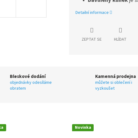
Bavlněný klínek
je 
Detailní informace
ZEPTAT SE
HLÍDAT
Bleskové dodání
Kamenná prodejna
objednávky odesíláme
můžete si oblečení i
obratem
vyzkoušet
ka
Novinka