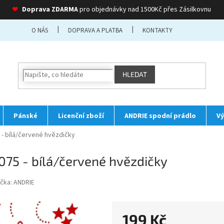
❤
Doprava ZDARMA
pro objednávky nad 1500Kč přes Zásilkovnu
O NÁS
DOPRAVA A PLATBA
KONTAKTY
HLEDAT
Pánské
Licenční zboží
ANDRIE spodní prádlo
Vý
- bílá/červené hvězdičky
75 - bílá/červené hvězdičky
čka:
ANDRIE
199 Kč