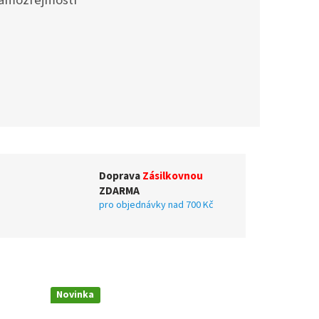
samozřejmostí
Doprava
Zásilkovnou
ZDARMA
pro objednávky nad 700 Kč
Novinka