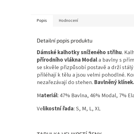
Popis
Hodnocení
Detailní popis produktu
Dámské kalhotky sníženého střihu
. Kal
přírodního vlákna Modal
a bavlny s přím
se skvěle přizpůsobí postavě a drží stál
přiléhají k tělu a jsou velmi pohodlné. 
nezařezávají do stehen.
Bavlněný klínek
M
ateriál
: 47% Bavlna, 46% Modal, 7% El
Ve
likostní řada
: S, M, L, XL