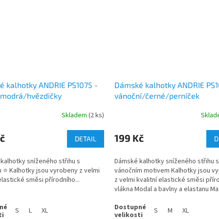
 kalhotky ANDRIE PS1075 -
Dámské kalhotky ANDRIE PS1
modrá/hvězdičky
vánoční/černé/perníček
Skladem
(2 ks)
Skla
č
199 Kč
DETAIL
D
alhotky sníženého střihu s
Dámské kalhotky sníženého střihu s
⭐️ Kalhotky jsou vyrobeny z velmi
vánočním motivem Kalhotky jsou v
elastické směsi přírodního...
z velmi kvalitní elastické směsi pří
vlákna Modal a bavlny a elastanu Ma
skvěle...
S
L
XL
S
M
XL