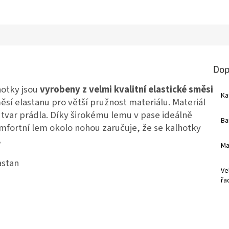
Dop
hotky jsou
vyrobeny z velmi kvalitní elastické směsi
Ka
ěsí elastanu pro větší pružnost materiálu. Materiál
ý tvar prádla. Díky širokému lemu v pase ideálně
Ba
Komfortní lem okolo nohou zaručuje, že se kalhotky
.
Ma
astan
Ve
řa