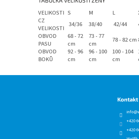
TABULKA VELIKOSTÍ ŽENY
VELIKOSTI
S
M
L
CZ
34/36
38/40
42/44
VELIKOSTI
OBVOD
68 - 72
73 - 77
78 - 82 cm
PASU
cm
cm
OBVOD
92 - 96
96 - 100
100 - 104
BOKŮ
cm
cm
cm
Z
á
p
a
Kontakt
t
í
info
@
+420 6
+420 6
Wolfík