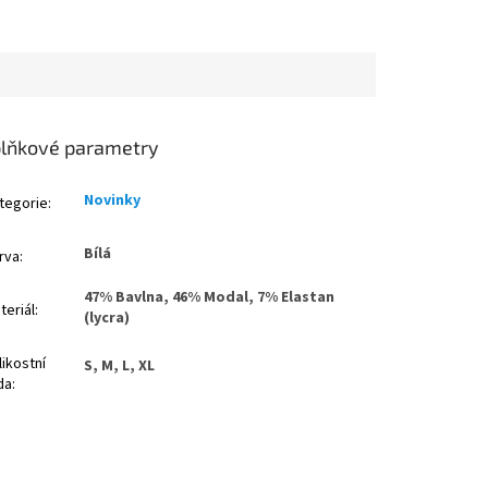
lňkové parametry
Novinky
tegorie
:
Bílá
rva
:
47% Bavlna, 46% Modal, 7% Elastan
teriál
:
(lycra)
likostní
S, M, L, XL
da
: