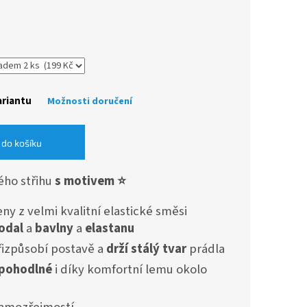
ariantu
Možnosti doručení
 do košíku
ého střihu
s motivem ⭐️
ny z velmi kvalitní elastické směsi
odal
a
bavlny
a
elastanu
přizpůsobí postavě a
drží stálý tvar
prádla
 pohodlné
i díky komfortní lemu okolo