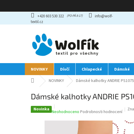
Přejít
+420 603 530 322
info@wolf-
na
textil.cz
obsah
NOVINKY
Dívčí
Chlapecké
Dámské
Domů
NOVINKY
Dámské kalhotky ANDRIE PS1075 
Dámské kalhotky ANDRIE PS10
Novinka
Zna
Průměrné
Neohodnoceno
Podrobnosti hodnocení
hodnocení
produktu
je