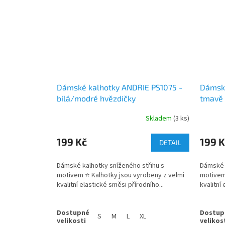
Dámské kalhotky ANDRIE PS1075 -
Dámské
bílá/modré hvězdičky
tmavě 
Skladem
(3 ks)
199 Kč
199 K
DETAIL
Dámské kalhotky sníženého střihu s
Dámské k
motivem ⭐️ Kalhotky jsou vyrobeny z velmi
motivem 
kvalitní elastické směsi přírodního...
kvalitní 
S
M
L
XL