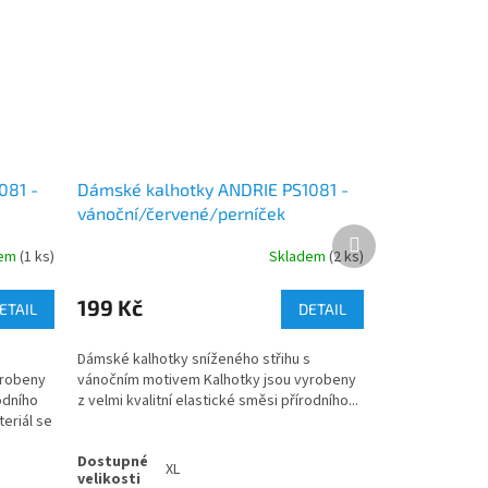
081 -
Dámské kalhotky ANDRIE PS1081 -
vánoční/červené/perníček
Další
produkt
dem
(1 ks)
Skladem
(2 ks)
199 Kč
ETAIL
DETAIL
Dámské kalhotky sníženého střihu s
yrobeny
vánočním motivem Kalhotky jsou vyrobeny
rodního
z velmi kvalitní elastické směsi přírodního...
teriál se
XL