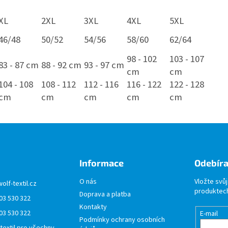
XL
2XL
3XL
4XL
5XL
46/48
50/52
54/56
58/60
62/64
98 - 102
103 - 107
83 - 87 cm
88 - 92 cm
93 - 97 cm
cm
cm
104 - 108
108 - 112
112 - 116
116 - 122
122 - 128
cm
cm
cm
cm
cm
Informace
Odebíra
O nás
Vložte svů
wolf-textil.cz
produktech
Doprava a platba
03 530 322
Kontakty
03 530 322
E-mail
Podmínky ochrany osobních
 textil pro všechny