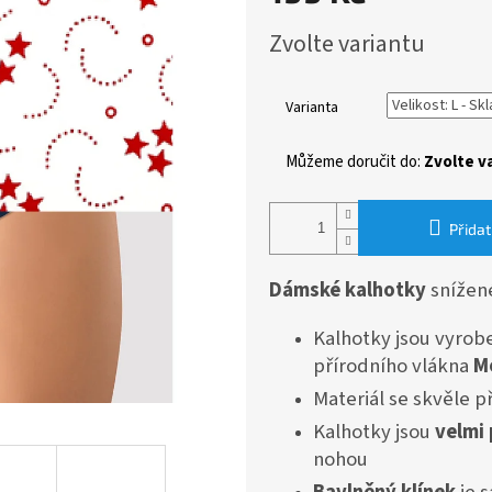
Měrná
Zvolte variantu
cena:
Varianta
Můžeme doručit do:
Zvolte v
Přidat
Dámské kalhotky
snížen
Kalhotky jsou vyrobe
přírodního vlákna
M
Materiál se skvěle 
Kalhotky jsou
velmi
nohou