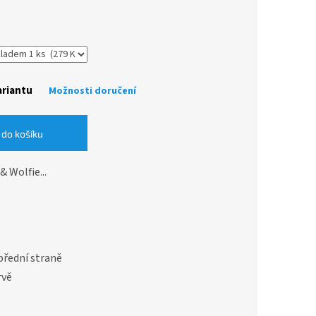
ariantu
Možnosti doručení
 do košíku
 Wolfie...
řední straně
rvě