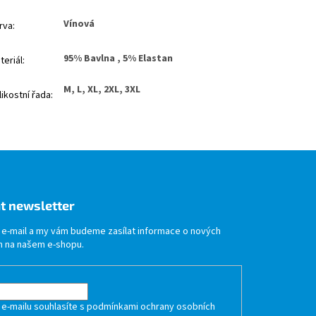
Vínová
rva
:
95% Bavlna , 5% Elastan
teriál
:
M, L, XL, 2XL, 3XL
likostní řada
:
t newsletter
j e-mail a my vám budeme zasílat informace o nových
 na našem e-shopu.
 e-mailu souhlasíte s
podmínkami ochrany osobních