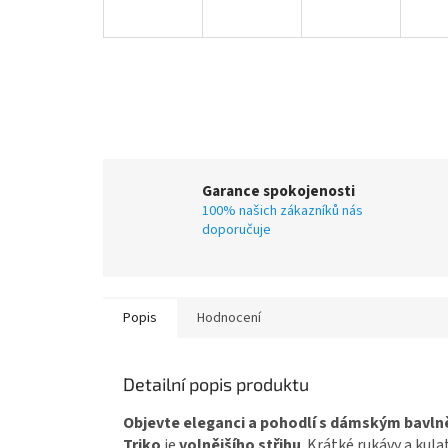
Garance spokojenosti
100% našich zákazníků nás
doporučuje
Popis
Hodnocení
Detailní popis produktu
Objevte eleganci a pohodlí s dámským bavl
Triko
je
volnějšího střihu
. Krátké rukávy a kula