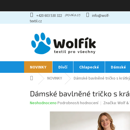
Přejít
+420 603 530 322
info@wolf-
na
textil.cz
obsah
NOVINKY
Dívčí
Chlapecké
Dámské
Domů
NOVINKY
Dámské bavlněné tričko s krátký
Dámské bavlněné tričko s kr
Průměrné
Neohodnoceno
Podrobnosti hodnocení
Značka:
Wolf & 
hodnocení
produktu
je
0,0