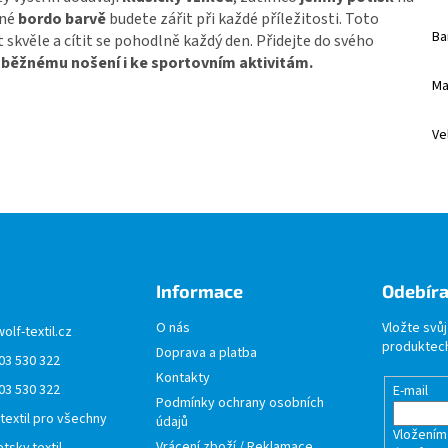
rné
bordo barvě
budete zářit při každé příležitosti. Toto
Ba
at skvěle a cítit se pohodlně každý den. Přidejte do svého
 běžnému nošení i ke sportovním aktivitám.
Ma
Ve
Informace
Odebíra
O nás
Vložte svů
wolf-textil.cz
produktech
Doprava a platba
03 530 322
Kontakty
03 530 322
E-mail
Podmínky ochrany osobních
 textil pro všechny
údajů
Vložením
Vrácení zboží / Reklamace