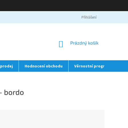
Přihlášení
NÁKUPNÍ
Prázdný košík
KOŠÍK
prodej
Hodnocení obchodu
Věrnostní program
❤️
- bordo