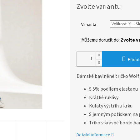
Měrná
Zvolte variantu
cena:
Varianta
Můžeme doručit do:
Zvolte v
Přidat
Dámské bavlněné tričko Wolf &
S 5% podílem elastanu
Krátké rukávy
Kulatý výstřih u krku
S jemným potiskem na p
Triko v krásné bordo ba
Detailní informace