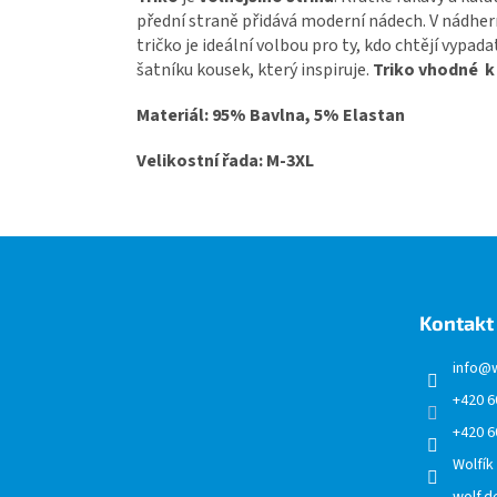
přední straně přidává moderní nádech. V nádhe
tričko je ideální volbou pro ty, kdo chtějí vypad
šatníku kousek, který inspiruje.
Triko vhodné k
Materiál: 95% Bavlna, 5% Elastan
Velikostní řada: M-3XL
Z
á
p
a
Kontakt
t
í
info
@
+420 6
+420 6
Wolfík