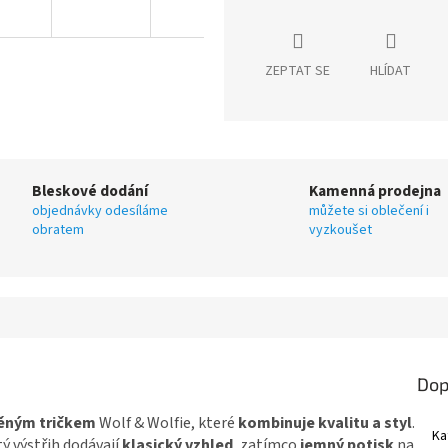
ZEPTAT SE
HLÍDAT
Bleskové dodání
Kamenná prodejna
objednávky odesíláme
můžete si oblečení i
obratem
vyzkoušet
Dop
něným tričkem
Wolf & Wolfie, které
kombinuje kvalitu a styl
.
Ka
tý výstřih dodávají
klasický vzhled
, zatímco
jemný potisk
na