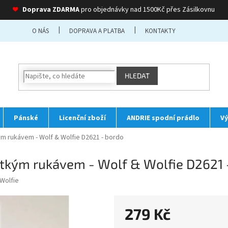
❤
Doprava ZDARMA
pro objednávky nad 1500Kč přes Zásilkovnu
O NÁS
DOPRAVA A PLATBA
KONTAKTY
HLEDAT
Pánské
Licenční zboží
ANDRIE spodní prádlo
Vý
m rukávem - Wolf & Wolfie D2621 - bordo
átkým rukávem - Wolf & Wolfie D2621 
Wolfie
279 Kč