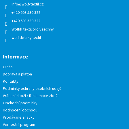
info
@
wolf-textil.cz
í
+420 603 530 322
+420 603 530 322
Wolfík textil pro všechny
wolf.detsky.textil
Informace
O nás
Doprava a platba
Kontakty
Podmínky ochrany osobních údajů
Vrácení zboží / Reklamace zboží
Obchodní podmínky
Hodnocení obchodu
Prodávané značky
Věrnostní program