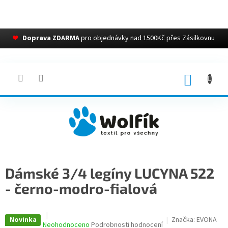
❤
Doprava ZDARMA
pro objednávky nad 1500Kč přes Zásilkovnu
Přejít
na
obsah
NÁKUP
KOŠÍK
Dámské 3/4 legíny LUCYNA 522
- černo-modro-fialová
Novinka
Značka:
EVONA
Průměrné
Neohodnoceno
Podrobnosti hodnocení