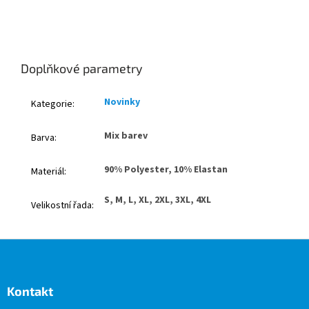
Doplňkové parametry
Novinky
Kategorie
:
Mix barev
Barva
:
90% Polyester, 10% Elastan
Materiál
:
S, M, L, XL, 2XL, 3XL, 4XL
Velikostní řada
:
Z
á
p
a
Kontakt
t