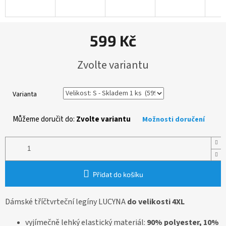
599 Kč
Měrná
Zvolte variantu
cena:
Varianta
Můžeme doručit do:
Zvolte variantu
Možnosti doručení
Přidat do košíku
Dámské tříčtvrteční legíny LUCYNA
do velikosti 4XL
vyjímečně lehký elastický materiál:
90% polyester, 10%