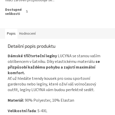
fixaci zároveň přizpůsobuje se...
S
Popis
Hodnocení
Detailní popis produktu
Dámské tříčtvrteční legíny
LUCYNA se stanou vaším
oblíbencem v šatníku. Díky elastickému materiálu
se
přizpůsobí každému pohybu a zajistí maximální
komfort.
Ať už hledáte trendy kousek pro svou sportovní
garderobu nebo legíny, které oživí váš volnočasový
outfit, legíny LUCYNA vám budou perfektně sedět.
Materiál
: 90% Polyester, 10% Elastan
Velikostní řada
: S-4XL