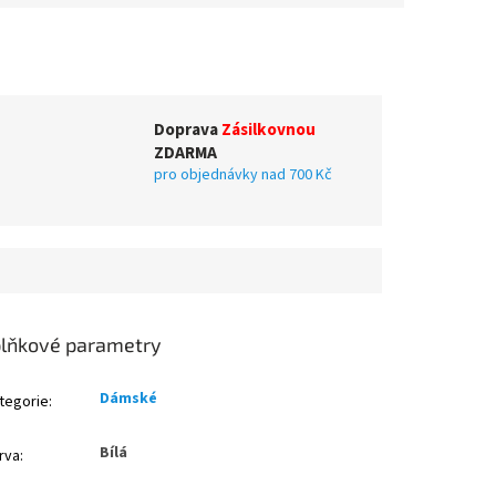
Doprava
Zásilkovnou
ZDARMA
pro objednávky nad 700 Kč
lňkové parametry
Dámské
tegorie
:
Bílá
rva
: