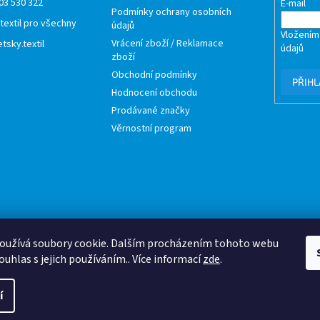
03 530 322
E-mail
Podmínky ochrany osobních
 textil pro všechny
údajů
Vložením
Vrácení zboží / Reklamace
tsky.textil
údajů
zboží
Obchodní podmínky
PŘIHL
Hodnocení obchodu
Prodávané značky
Věrnostní program
oužívá soubory cookie. Dalším procházením tohoto webu
ouhlas s jejich používáním.. Více informací
zde
.
í