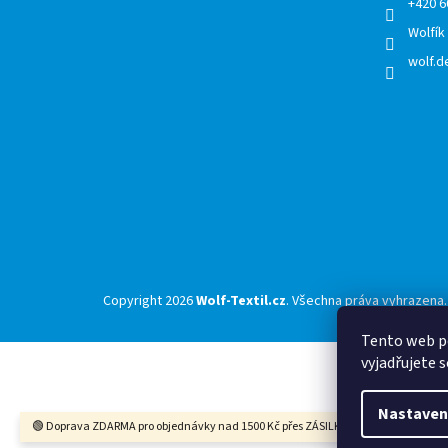
+420 6
Wolfík
wolf.de
Copyright 2026
Wolf-Textil.cz
. Všechna práva vyhrazena.
Tento web p
vyjadřujete s
Nastaven
🟢 Doprava ZDARMA pro objednávky nad 1500 Kč přes ZÁSILKOVNU 🟢