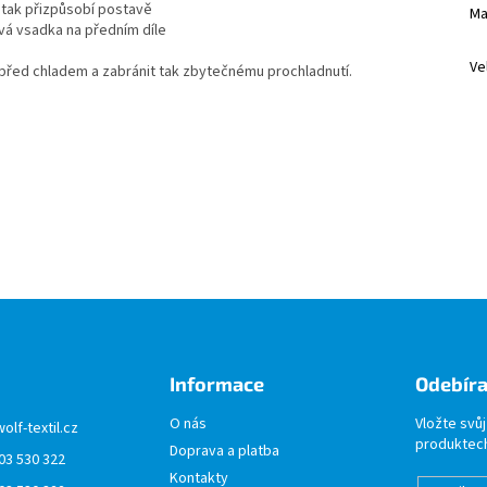
tak přizpůsobí postavě
Ma
vá vsadka na předním díle
Ve
řed chladem a zabránit tak zbytečnému prochladnutí.
Informace
Odebíra
O nás
Vložte svů
wolf-textil.cz
produktech
Doprava a platba
03 530 322
Kontakty