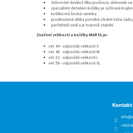
žebrování dodává
tílku
pružnost, dokonale se 
speciálním detailem košilky je vyšívaná krajko
košilka má široká ramínka
prodloužená délka pomáhá chránit Vaše záda p
perfektně sedí a je tvarově stabilní
Značení velikostí u košilky MARTA je:
vel. 44 - odpovídá velikosti S
vel. 48 - odpovídá velikosti M
vel. 52 - odpovídá velikosti L
vel. 56 - odpovídá velikosti XL
Z
á
p
a
Kontakt
t
í
info
@
+420 6