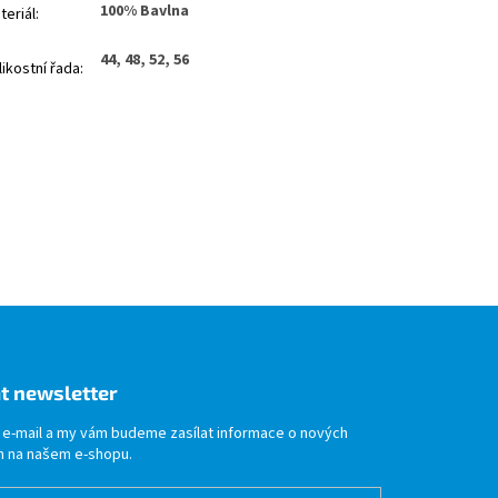
100% Bavlna
teriál
:
44, 48, 52, 56
likostní řada
:
t newsletter
j e-mail a my vám budeme zasílat informace o nových
 na našem e-shopu.