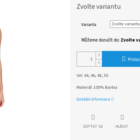
Měrná
Zvolte variantu
cena:
Varianta
Můžeme doručit do:
Zvolte v
Přidat
Vel. 44, 46, 48, 50
Materiál: 100% Bavlna
Detailní informace
ZEPTAT SE
HLÍDAT