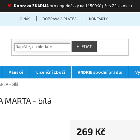
❤
Doprava ZDARMA
pro objednávky nad 1500Kč přes Zásilkovnu
O NÁS
DOPRAVA A PLATBA
KONTAKTY
HLEDAT
Pánské
Licenční zboží
ANDRIE spodní prádlo
Vý
RTA - bílá
 MARTA - bílá
269 Kč