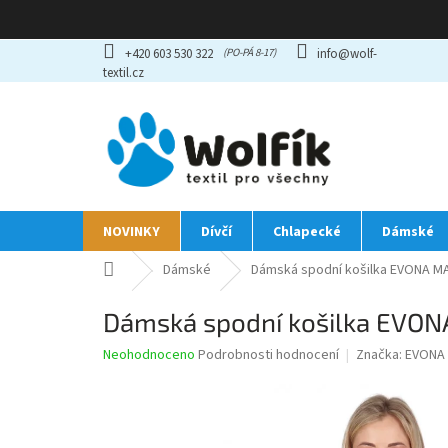
Přejít
+420 603 530 322
info@wolf-
na
textil.cz
obsah
NOVINKY
Dívčí
Chlapecké
Dámské
Domů
Dámské
Dámská spodní košilka EVONA MA
Dámská spodní košilka EVONA
Průměrné
Neohodnoceno
Podrobnosti hodnocení
Značka:
EVONA
hodnocení
produktu
je
0,0