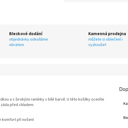
Bleskové dodání
Kamenná prodejna
objednávky odesíláme
můžete si oblečení i
obratem
vyzkoušet
Dop
dkou a s širokými ramínky v
bíl
é barvě. U této košilky oceníte
Ka
 záda před chladem.
Ba
e komfort při nošení