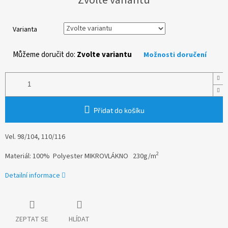
cena:
Varianta
Můžeme doručit do:
Zvolte variantu
Možnosti doručení
Přidat do košíku
Vel.
98/104, 110/116
2
Materiál: 100% Polyester MIKROVLÁKNO 230g/m
Detailní informace
ZEPTAT SE
HLÍDAT