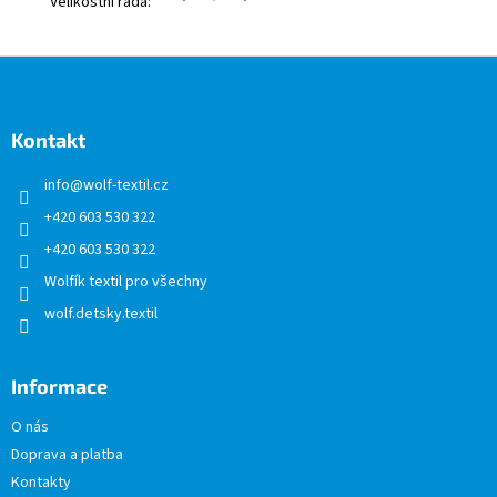
Velikostní řada
:
Z
á
p
a
Kontakt
t
info
@
wolf-textil.cz
í
+420 603 530 322
+420 603 530 322
Wolfík textil pro všechny
wolf.detsky.textil
Informace
O nás
Doprava a platba
Kontakty