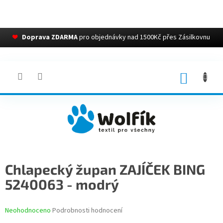
❤
Doprava ZDARMA
pro objednávky nad 1500Kč přes Zásilkovnu
Přejít
na
obsah
NÁKUP
KOŠÍK
Chlapecký župan ZAJÍČEK BING
5240063 - modrý
Průměrné
Neohodnoceno
Podrobnosti hodnocení
hodnocení