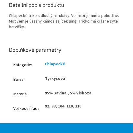
Detailní popis produktu
Chlapecké triko s dlouhými rukávy. Velmi příjemné a pohodlné.
Motivem je úžasný kámoš zajíček Bing. Tričko má krásné syté
barvičky.
Doplňkové parametry
Chlapecké
Kategorie
:
Tyrkysová
Barva
:
95% Bavlna , 5% Viskoza
Materiál
:
92, 98, 104, 110, 116
Velikostní řada
:
Z
á