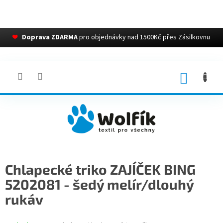
❤
Doprava ZDARMA
pro objednávky nad 1500Kč přes Zásilkovnu
Přejít
na
obsah
NÁKUP
KOŠÍK
Chlapecké triko ZAJÍČEK BING
5202081 - šedý melír/dlouhý
rukáv