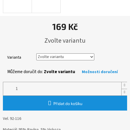
169 Kč
Měrná
Zvolte variantu
cena:
Varianta
Můžeme doručit do:
Zvolte variantu
Možnosti doručení
Přidat do košíku
Vel. 92-116
Materiál:
95% Bavlna, 5% Viskoza