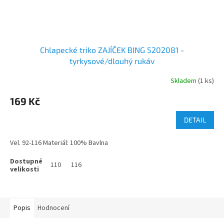
Chlapecké triko ZAJÍČEK BING 5202081 -
tyrkysové/dlouhý rukáv
Skladem
(1 ks)
169 Kč
DETAIL
Vel. 92-116 Materiál: 100% Bavlna
110
116
Popis
Hodnocení