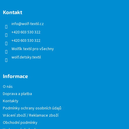
p
a
Kontakt
t
info
@
wolf-textil.cz
í
+420 603 530 322
+420 603 530 322
Wolfík textil pro všechny
wolf.detsky.textil
Informace
O nás
Doprava a platba
Kontakty
Podmínky ochrany osobních údajů
Vrácení zboží / Reklamace zboží
Obchodní podmínky