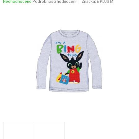
Průměrné
Neohodnoceno
Podrobnosti hodnocení
Značka:
E PLUS M
hodnocení
produktu
je
0,0
z
5
hvězdiček.