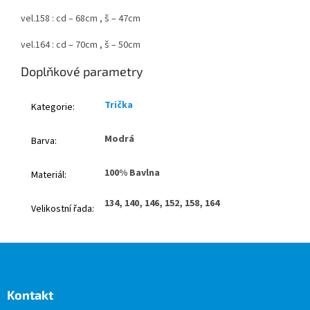
vel.158 : cd – 68cm , š – 47cm
vel.164 : cd – 70cm , š – 50cm
Doplňkové parametry
Trička
Kategorie
:
Modrá
Barva
:
100% Bavlna
Materiál
:
134, 140, 146, 152, 158, 164
Velikostní řada
:
Z
á
p
a
Kontakt