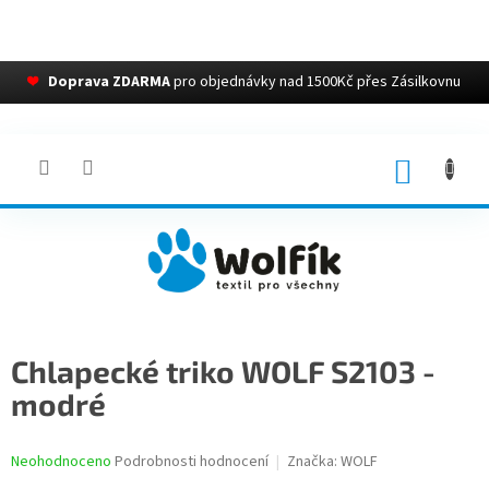
❤
Doprava ZDARMA
pro objednávky nad 1500Kč přes Zásilkovnu
Přejít
na
obsah
NÁKUP
KOŠÍK
Chlapecké triko WOLF S2103 -
modré
Průměrné
Neohodnoceno
Podrobnosti hodnocení
Značka:
WOLF
hodnocení