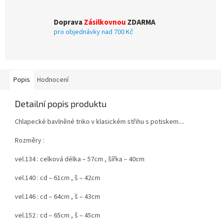
Doprava
Zásilkovnou
ZDARMA
pro objednávky nad 700 Kč
Popis
Hodnocení
Detailní popis produktu
Chlapecké bavlněné triko v klasickém střihu s potiskem....
Rozměry :
vel.134 : celková délka – 57cm , šířka – 40cm
vel.140 : cd – 61cm , š – 42cm
vel.146 : cd – 64cm , š – 43cm
vel.152 : cd – 65cm , š – 45cm