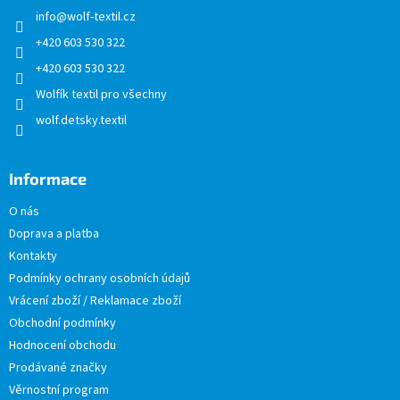
t
info
@
wolf-textil.cz
í
+420 603 530 322
+420 603 530 322
Wolfík textil pro všechny
wolf.detsky.textil
Informace
O nás
Doprava a platba
Kontakty
Podmínky ochrany osobních údajů
Vrácení zboží / Reklamace zboží
Obchodní podmínky
Hodnocení obchodu
Prodávané značky
Věrnostní program