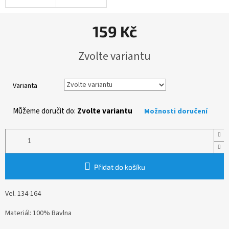
159 Kč
Měrná
Zvolte variantu
cena:
Varianta
Můžeme doručit do:
Zvolte variantu
Možnosti doručení
Přidat do košíku
Vel. 134-164
Materiál: 100% Bavlna