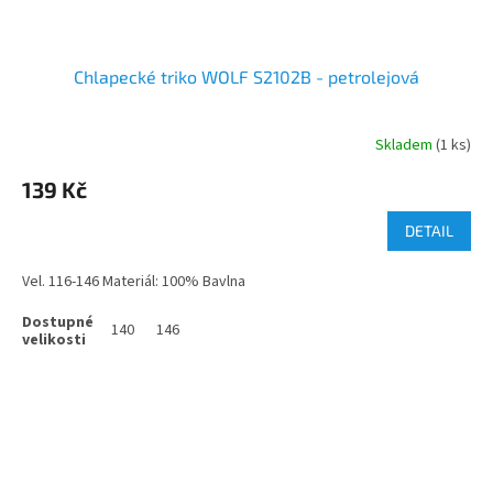
Chlapecké triko WOLF S2102B - petrolejová
Skladem
(1 ks)
139 Kč
DETAIL
Vel. 116-146 Materiál: 100% Bavlna
140
146