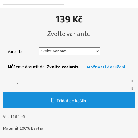
139 Kč
Měrná
Zvolte variantu
cena:
Varianta
Můžeme doručit do:
Zvolte variantu
Možnosti doručení
Přidat do košíku
Vel. 116-146
Materiál: 100% Bavlna