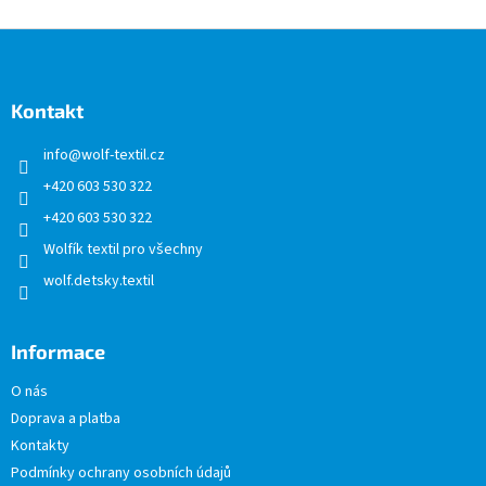
Z
á
p
a
Kontakt
t
info
@
wolf-textil.cz
í
+420 603 530 322
+420 603 530 322
Wolfík textil pro všechny
wolf.detsky.textil
Informace
O nás
Doprava a platba
Kontakty
Podmínky ochrany osobních údajů