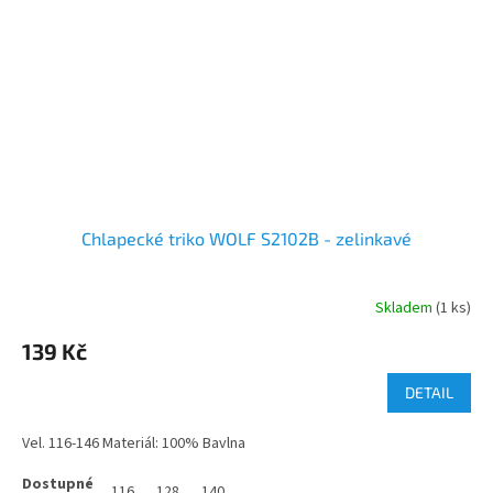
Chlapecké triko WOLF S2102B - zelinkavé
Skladem
(1 ks)
139 Kč
DETAIL
Vel. 116-146 Materiál: 100% Bavlna
116
128
140