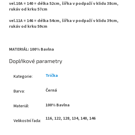
vel.10A = 140 = délka 52cm, šířka v podpaží v klidu 38cm,
rukáv od krku 57cm
vel.11A = 146 = délka 54cm, šířka v podpaží v klidu 39cm,
rukáv od krku 59cm
MATERIÁL: 100% Bavlna
Doplňkové parametry
Trička
Kategorie
:
Černá
Barva
:
100% Bavlna
Materiál
:
116, 122, 128, 134, 140, 146
Velikostní řada
: