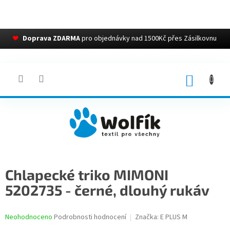
❤
Doprava ZDARMA
pro objednávky nad 1500Kč přes Zásilkovnu
Přejít
na
obsah
NÁKUP
KOŠÍK
Chlapecké triko MIMONI
5202735 - černé, dlouhý rukáv
Průměrné
Neohodnoceno
Podrobnosti hodnocení
Značka:
E PLUS M
hodnocení