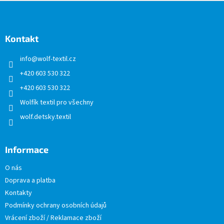
Z
á
p
a
Kontakt
t
info
@
wolf-textil.cz
í
+420 603 530 322
+420 603 530 322
Wolfík textil pro všechny
wolf.detsky.textil
Informace
O nás
Doprava a platba
Kontakty
Podmínky ochrany osobních údajů
Vrácení zboží / Reklamace zboží