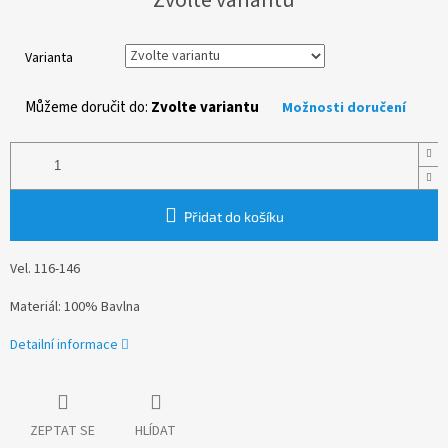
cena:
Varianta
Můžeme doručit do:
Zvolte variantu
Možnosti doručení
Přidat do košíku
Vel. 116-146
Materiál: 100% Bavlna
Detailní informace
ZEPTAT SE
HLÍDAT