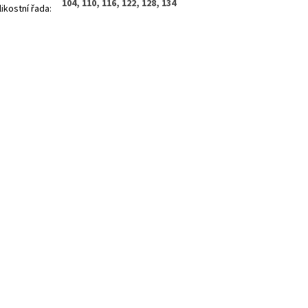
104, 110, 116, 122, 128, 134
likostní řada
: