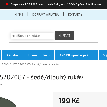
❤
Doprava ZDARMA
pro objednávky nad 1500Kč přes Zásilkovnu
O NÁS
DOPRAVA A PLATBA
KONTAKTY
HLEDAT
Pánské
Licenční zboží
ANDRIE spodní prádlo
Vý
JURSKÝ SVĚT 5202087 - šedé/dlouhý rukáv
 5202087 - šedé/dlouhý rukáv
 M
199 Kč