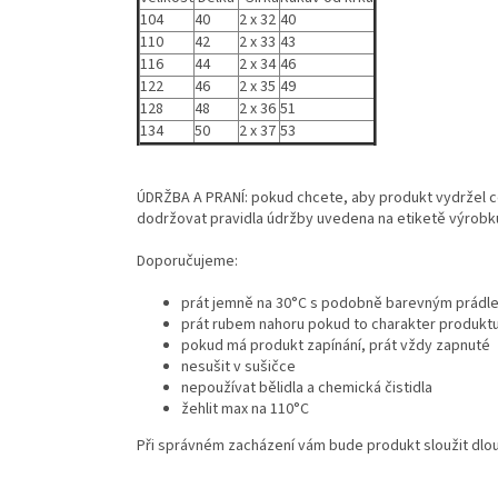
104
40
2 x 32
40
110
42
2 x 33
43
116
44
2 x 34
46
122
46
2 x 35
49
128
48
2 x 36
51
134
50
2 x 37
53
ÚDRŽBA A PRANÍ: pokud chcete, aby produkt vydržel c
dodržovat pravidla údržby uvedena na etiketě výrobk
Doporučujeme:
prát jemně na 30°C s podobně barevným prádl
prát rubem nahoru pokud to charakter produkt
pokud má produkt zapínání, prát vždy zapnuté
nesušit v sušičce
nepoužívat bělidla a chemická čistidla
žehlit max na 110°C
Při správném zacházení vám bude produkt sloužit dl