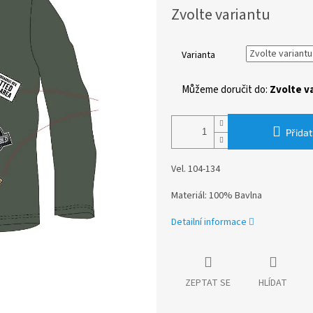
Měrná
Zvolte variantu
cena:
Varianta
Můžeme doručit do:
Zvolte v
Přidat
Vel. 104-134
Materiál: 100% Bavlna
Detailní informace
ZEPTAT SE
HLÍDAT