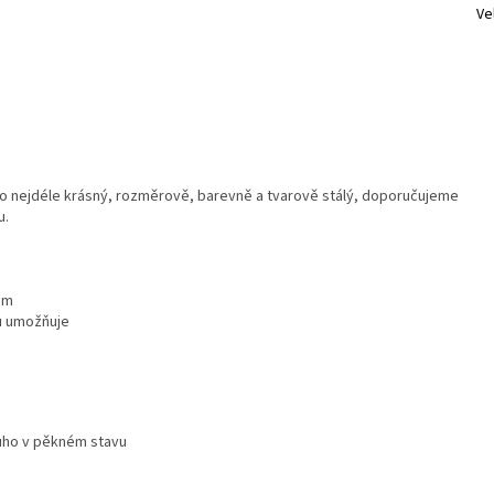
Ve
o nejdéle krásný, rozměrově, barevně a tvarově stálý, doporučujeme
u.
em
u umožňuje
ouho v pěkném stavu