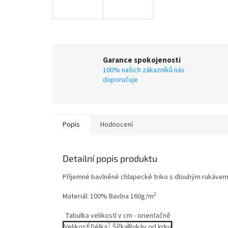
Garance spokojenosti
100% našich zákazníků nás
doporučuje
Popis
Hodnocení
Detailní popis produktu
Příjemné bavlněné chlapecké triko s dlouhým rukávem n
2
Materiál: 100% Bavlna 160g/m
Tabulka velikostí v cm - orientačně
Velikost
Délka
Šířka
Rukáv od krku