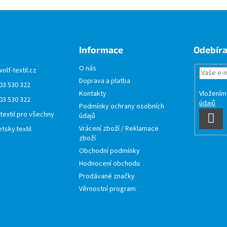
Informace
Odebíra
O nás
wolf-textil.cz
Doprava a platba
03 530 322
Vložením
Kontakty
03 530 322
údajů
Podmínky ochrany osobních
 textil pro všechny
údajů
PŘI
Vrácení zboží / Reklamace
tsky.textil
SE
zboží
Obchodní podmínky
Hodnocení obchodu
Prodávané značky
Věrnostní program