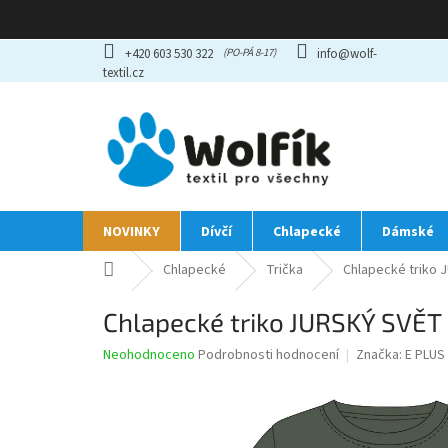
Přejít
+420 603 530 322
info@wolf-
na
textil.cz
obsah
NOVINKY
Dívčí
Chlapecké
Dámské
Domů
Chlapecké
Trička
Chlapecké triko 
Chlapecké triko JURSKÝ SVĚT
Průměrné
Neohodnoceno
Podrobnosti hodnocení
Značka:
E PLUS
hodnocení
produktu
je
0,0