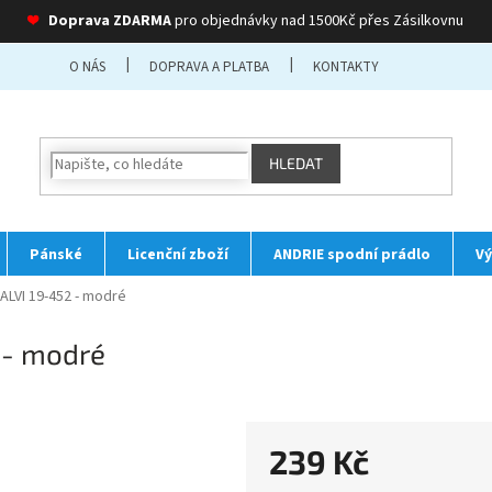
❤
Doprava ZDARMA
pro objednávky nad 1500Kč přes Zásilkovnu
O NÁS
DOPRAVA A PLATBA
KONTAKTY
HLEDAT
Pánské
Licenční zboží
ANDRIE spodní prádlo
Vý
ALVI 19-452 - modré
 - modré
239 Kč