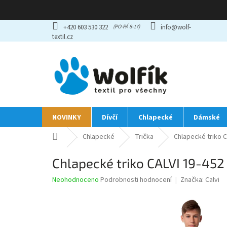
Přejít
+420 603 530 322
info@wolf-
na
textil.cz
obsah
NOVINKY
Dívčí
Chlapecké
Dámské
Domů
Chlapecké
Trička
Chlapecké triko C
Chlapecké triko CALVI 19-452
Průměrné
Neohodnoceno
Podrobnosti hodnocení
Značka:
Calvi
hodnocení
produktu
je
0,0