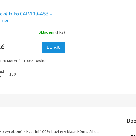
cké triko CALVI 19-453 -
čové
Skladem
(1 ks)
Kč
DETAIL
-170 Materiál: 100% Bavlna
150
Dop
o vyrobené z kvalitní 100% bavlny v klasickém střihu...