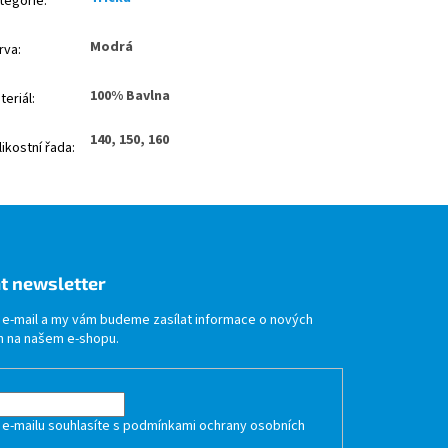
tegorie
:
Modrá
rva
:
100% Bavlna
teriál
:
140, 150, 160
likostní řada
:
t newsletter
j e-mail a my vám budeme zasílat informace o nových
 na našem e-shopu.
 e-mailu souhlasíte s
podmínkami ochrany osobních