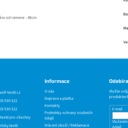
Ka
Ba
ukávu od ramene - 48cm
Ma
Ve
Informace
Odebíra
O nás
Vložte svů
wolf-textil.cz
produktech
Doprava a platba
03 530 322
Kontakty
03 530 322
E-mail
Podmínky ochrany osobních
 textil pro všechny
údajů
Vložením
Vrácení zboží / Reklamace
tsky.textil
údajů