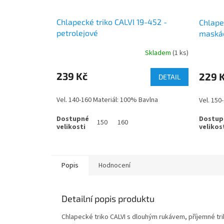
Chlapecké triko CALVI 19-452 -
Chlape
petrolejové
maská
Skladem
(1 ks)
239 Kč
229 
DETAIL
Vel. 140-160 Materiál: 100% Bavlna
Vel. 150
150
160
Popis
Hodnocení
Detailní popis produktu
Chlapecké triko CALVI s dlouhým rukávem, příjemné trik