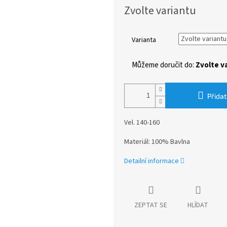
Měrná
Zvolte variantu
cena:
Varianta
Můžeme doručit do:
Zvolte v
Přidat
Vel. 140-160
Materiál: 100% Bavlna
Detailní informace
ZEPTAT SE
HLÍDAT