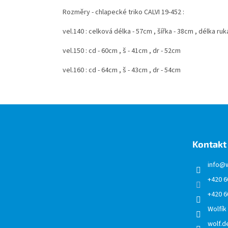
Rozměry - chlapecké triko CALVI 19-452 :
vel.140 : celková délka - 57cm , šířka - 38cm , délka r
vel.150 : cd - 60cm , š - 41cm , dr - 52cm
vel.160 : cd - 64cm , š - 43cm , dr - 54cm
Z
á
p
a
Kontakt
t
í
info
@
+420 6
+420 6
Wolfík
wolf.de