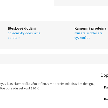
Bleskové dodání
Kamenná prodejna
objednávky odesíláme
můžete si oblečení i
obratem
vyzkoušet
Dop
lny, v klasickém tričkovém střihu, v moderním mladistvém designu,
Ka
 je opravdu velikost 170 :-)
Ba