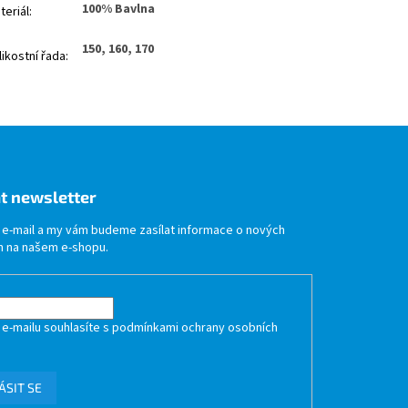
100% Bavlna
teriál
:
150, 160, 170
likostní řada
:
t newsletter
j e-mail a my vám budeme zasílat informace o nových
 na našem e-shopu.
 e-mailu souhlasíte s
podmínkami ochrany osobních
ÁSIT SE