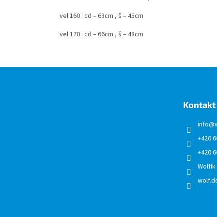
vel.160 : cd – 63cm , š – 45cm
vel.170 : cd – 66cm , š – 48cm
Z
á
p
a
Kontakt
t
í
info
@
+420 6
+420 6
Wolfík
wolf.de