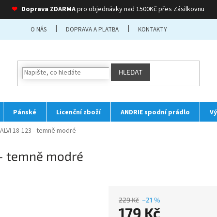
❤
Doprava ZDARMA
pro objednávky nad 1500Kč přes Zásilkovnu
O NÁS
DOPRAVA A PLATBA
KONTAKTY
HLEDAT
Pánské
Licenční zboží
ANDRIE spodní prádlo
Vý
CALVI 18-123 - temně modré
 - temně modré
229 Kč
–21 %
179 Kč