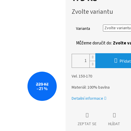
Měrná
Zvolte variantu
cena:
Varianta
Můžeme doručit do:
Zvolte v
Přidat
Vel. 150-170
229 Kč
Materiál: 100% bavlna
–21 %
Detailní informace
ZEPTAT SE
HLÍDAT