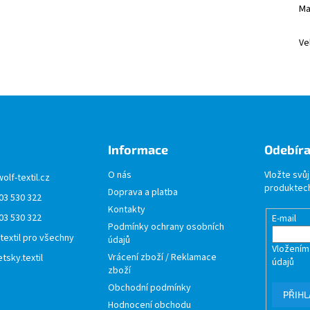
Ma
Ve
Informace
Odebíra
O nás
Vložte svů
wolf-textil.cz
produktech
Doprava a platba
03 530 322
Kontakty
03 530 322
E-mail
Podmínky ochrany osobních
 textil pro všechny
údajů
Vložením
Vrácení zboží / Reklamace
tsky.textil
údajů
zboží
Obchodní podmínky
PŘIHL
Hodnocení obchodu