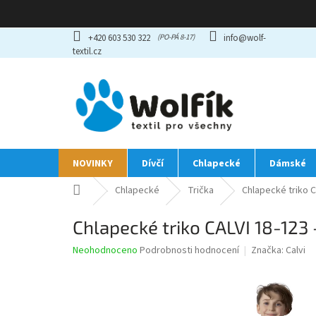
Přejít
+420 603 530 322
info@wolf-
na
textil.cz
obsah
NOVINKY
Dívčí
Chlapecké
Dámské
Domů
Chlapecké
Trička
Chlapecké triko 
Chlapecké triko CALVI 18-123
Průměrné
Neohodnoceno
Podrobnosti hodnocení
Značka:
Calvi
hodnocení
produktu
je
0,0