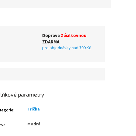
Doprava
Zásilkovnou
ZDARMA
pro objednávky nad 700 Kč
lňkové parametry
Trička
tegorie
:
Modrá
rva
: