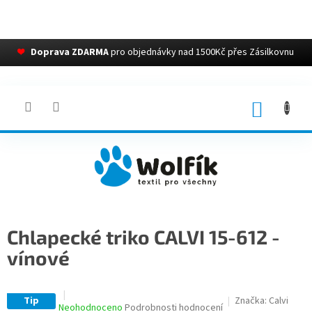
❤
Doprava ZDARMA
pro objednávky nad 1500Kč přes Zásilkovnu
Přejít
na
obsah
NÁKUP
KOŠÍK
Chlapecké triko CALVI 15-612 -
vínové
Tip
Značka:
Calvi
Průměrné
Neohodnoceno
Podrobnosti hodnocení