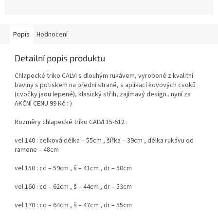
Popis
Hodnocení
Detailní popis produktu
Chlapecké triko CALVI s dlouhým rukávem, vyrobené z kvalitní
bavlny s potiskem na přední straně, s aplikací kovových cvoků
(cvočky jsou lepené), klasický střih, zajímavý design...nyní za
AKČNÍ CENU 99 Kč :-)
Rozměry chlapecké triko CALVI 15-612 :
vel.140 : celková délka – 55cm , šířka – 39cm , délka rukávu od
ramene – 48cm
vel.150 : cd – 59cm , š – 41cm , dr – 50cm
vel.160 : cd – 62cm , š – 44cm , dr – 53cm
vel.170 : cd – 64cm , š – 47cm , dr – 55cm