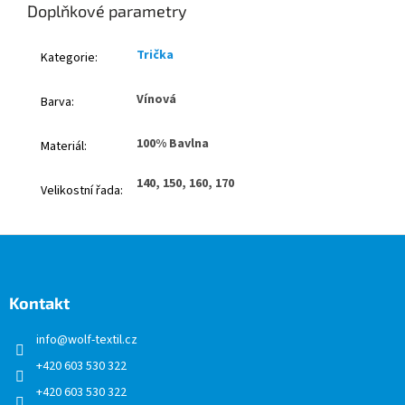
Doplňkové parametry
Trička
Kategorie
:
Vínová
Barva
:
100% Bavlna
Materiál
:
140, 150, 160, 170
Velikostní řada
:
Z
á
p
a
Kontakt
t
info
@
wolf-textil.cz
í
+420 603 530 322
+420 603 530 322