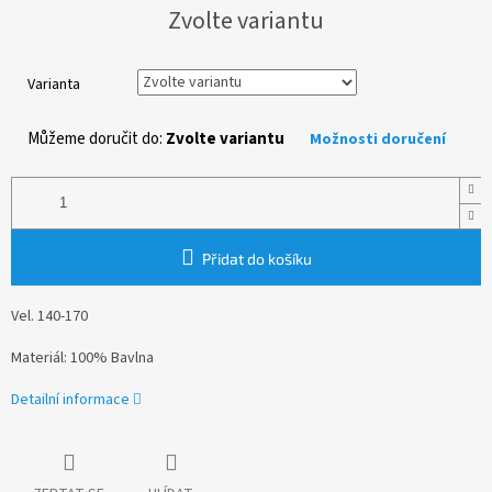
Měrná
Zvolte variantu
cena:
Varianta
Můžeme doručit do:
Zvolte variantu
Možnosti doručení
Přidat do košíku
Vel. 140-170
Materiál: 100% Bavlna
Detailní informace