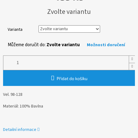
Měrná
Zvolte variantu
cena:
Varianta
Můžeme doručit do:
Zvolte variantu
Možnosti doručení
Přidat do košíku
Vel. 98-128
Materiál: 100% Bavlna
Detailní informace