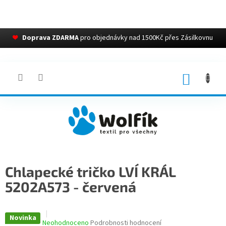
❤
Doprava ZDARMA
pro objednávky nad 1500Kč přes Zásilkovnu
Přejít
na
obsah
NÁKUP
KOŠÍK
Chlapecké tričko LVÍ KRÁL
5202A573 - červená
Novinka
Průměrné
Neohodnoceno
Podrobnosti hodnocení