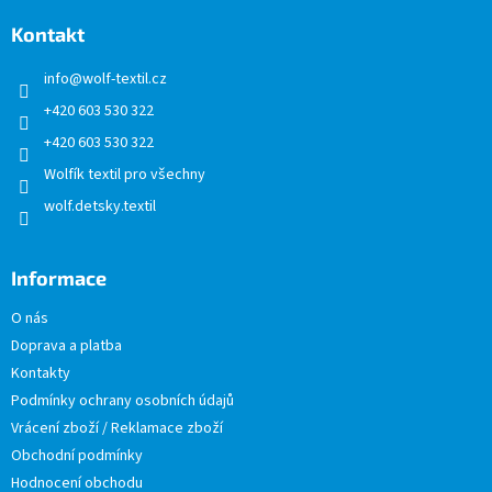
p
a
Kontakt
t
info
@
wolf-textil.cz
í
+420 603 530 322
+420 603 530 322
Wolfík textil pro všechny
wolf.detsky.textil
Informace
O nás
Doprava a platba
Kontakty
Podmínky ochrany osobních údajů
Vrácení zboží / Reklamace zboží
Obchodní podmínky
Hodnocení obchodu