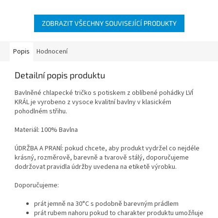
ZOBRAZIT VŠECHNY SOUVISEJÍCÍ PRODUKTY
Popis
Hodnocení
Detailní popis produktu
Bavlněné chlapecké tričko s potiskem z oblíbené pohádky LVÍ
KRÁL je vyrobeno z vysoce kvalitní bavlny v klasickém
pohodlném střihu.
Materiál: 100% Bavlna
ÚDRŽBA A PRANÍ: pokud chcete, aby produkt vydržel co nejdéle
krásný, rozměrově, barevně a tvarově stálý, doporučujeme
dodržovat pravidla údržby uvedena na etiketě výrobku.
Doporučujeme:
prát jemně na 30°C s podobně barevným prádlem
prát rubem nahoru pokud to charakter produktu umožňuje