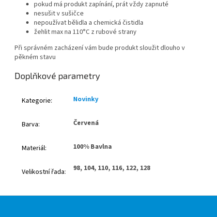
pokud má produkt zapínání, prát vždy zapnuté
nesušit v sušičce
nepoužívat bělidla a chemická čistidla
žehlit max na 110°C z rubové strany
Při správném zacházení vám bude produkt sloužit dlouho v
pěkném stavu
Doplňkové parametry
Novinky
Kategorie
:
Červená
Barva
:
100% Bavlna
Materiál
:
98, 104, 110, 116, 122, 128
Velikostní řada
:
Z
á