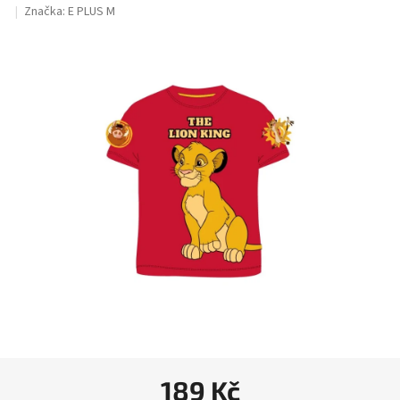
hodnocení
Značka:
E PLUS M
produktu
je
0,0
z
5
hvězdiček.
189 Kč