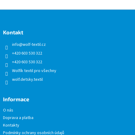
Z
á
p
a
Kontakt
t
info
@
wolf-textil.cz
í
+420 603 530 322
+420 603 530 322
Wolfík textil pro všechny
wolf.detsky.textil
Informace
O nás
Doprava a platba
Kontakty
Podmínky ochrany osobních údajů