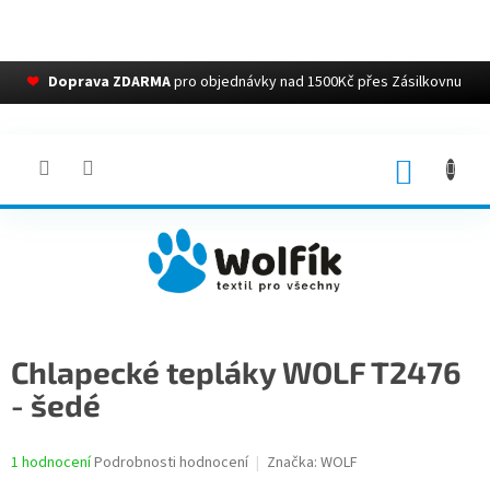
❤
Doprava ZDARMA
pro objednávky nad 1500Kč přes Zásilkovnu
Přejít
na
obsah
NÁKUP
KOŠÍK
Chlapecké tepláky WOLF T2476
- šedé
Průměrné
1 hodnocení
Podrobnosti hodnocení
Značka:
WOLF
hodnocení