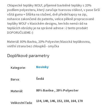
Chlapecké tepláky WOLF, příjemné bavlněné tepláky s 20%
podílem polyesteru, který zaručuje tvarovou stálost, v pase širší
všitá guma + šňůrka na stažení, dvě přední kapsy na zip,
nohavice zakončené do patentu, velice pěkně propracované
tepláky WOLF v klasickém designu, ten kdo nemá rád na
teplácích obrázky je na správné adrese :-) tento produkt
DOPORUČUJEME:-)
Materiál: 80% Bavlna, 20% Polyester/klasická teplákovina,
vnitřní strana bez chloupků - smyčka
Doplňkové parametry
Novinky
Kategorie
:
Šedá
Barva
:
80% Bavlna , 20% Polyester
Materiál
:
134, 140, 146, 152, 158, 164, 170
Velikostní řada
: