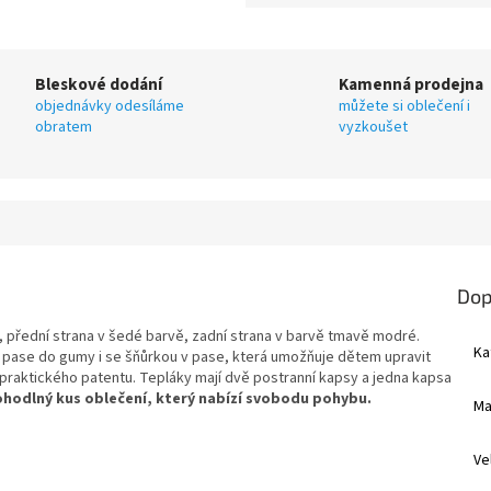
Bleskové dodání
Kamenná prodejna
objednávky odesíláme
můžete si oblečení i
obratem
vyzkoušet
Dop
přední strana v šedé barvě, zadní strana v barvě tmavě modré.
Ka
v pase do gumy i se šňůrkou v pase, která umožňuje dětem upravit
raktického patentu. Tepláky mají dvě postranní kapsy a jedna kapsa
pohodlný kus oblečení, který nabízí svobodu pohybu.
Ma
Ve