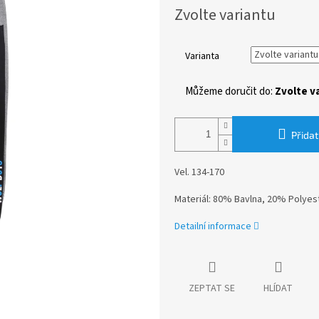
Měrná
Zvolte variantu
cena:
Varianta
Můžeme doručit do:
Zvolte v
Přidat
Vel. 134-170
Materiál: 80% Bavlna, 20% Polyes
Detailní informace
ZEPTAT SE
HLÍDAT