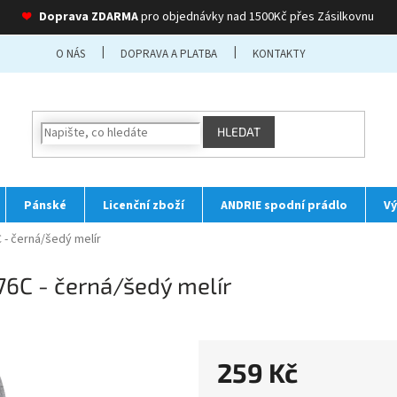
❤
Doprava ZDARMA
pro objednávky nad 1500Kč přes Zásilkovnu
O NÁS
DOPRAVA A PLATBA
KONTAKTY
HLEDAT
Pánské
Licenční zboží
ANDRIE spodní prádlo
Vý
- černá/šedý melír
6C - černá/šedý melír
259 Kč