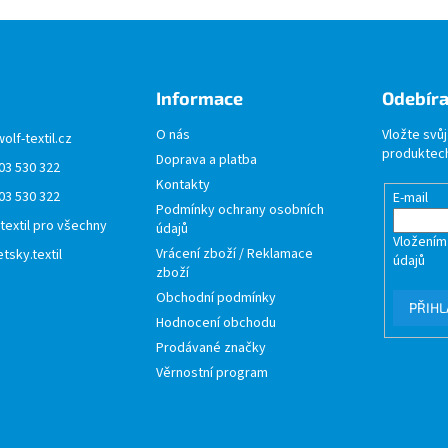
Informace
Odebíra
O nás
Vložte svů
wolf-textil.cz
produktech
Doprava a platba
03 530 322
Kontakty
03 530 322
E-mail
Podmínky ochrany osobních
 textil pro všechny
údajů
Vložením
Vrácení zboží / Reklamace
tsky.textil
údajů
zboží
Obchodní podmínky
PŘIHL
Hodnocení obchodu
Prodávané značky
Věrnostní program