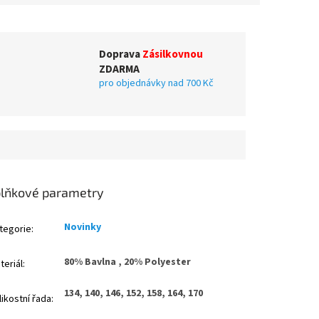
Doprava
Zásilkovnou
ZDARMA
pro objednávky nad 700 Kč
lňkové parametry
Novinky
tegorie
:
80% Bavlna , 20% Polyester
teriál
:
134, 140, 146, 152, 158, 164, 170
likostní řada
: