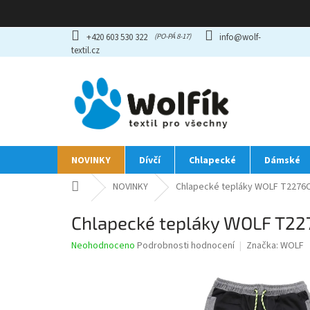
Přejít
+420 603 530 322
info@wolf-
na
textil.cz
obsah
NOVINKY
Dívčí
Chlapecké
Dámské
Domů
NOVINKY
Chlapecké tepláky WOLF T2276C 
Chlapecké tepláky WOLF T227
Průměrné
Neohodnoceno
Podrobnosti hodnocení
Značka:
WOLF
hodnocení
produktu
je
0,0