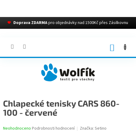
❤
Doprava ZDARMA
pro objednávky nad 1500Kč přes Zásilkovnu
Přejít
na
obsah
NÁKUP
KOŠÍK
Chlapecké tenisky CARS 860-
100 - červené
Průměrné
Neohodnoceno
Podrobnosti hodnocení
Značka:
Setino
hodnocení