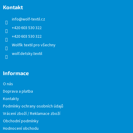
p
a
Kontakt
t
info
@
wolf-textil.cz
í
+420 603 530 322
+420 603 530 322
Wolfík textil pro všechny
wolf.detsky.textil
Informace
O nás
Doprava a platba
Kontakty
Podmínky ochrany osobních údajů
Vrácení zboží / Reklamace zboží
Obchodní podmínky
Hodnocení obchodu