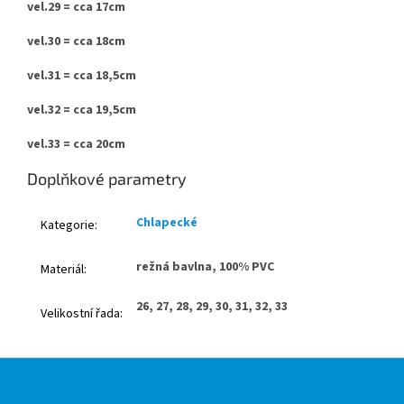
vel.29 = cca 17cm
vel.30 = cca 18cm
vel.31 = cca 18,5cm
vel.32 = cca 19,5
cm
vel.33 = cca 20cm
Doplňkové parametry
Chlapecké
Kategorie
:
režná bavlna, 100% PVC
Materiál
:
26, 27, 28, 29, 30, 31, 32, 33
Velikostní řada
:
Z
á