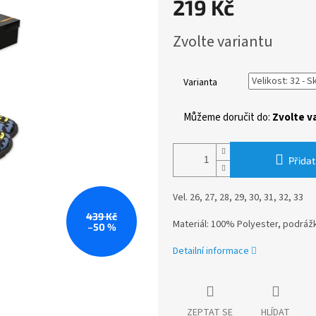
219 Kč
Měrná
Zvolte variantu
cena:
Varianta
Můžeme doručit do:
Zvolte v
Přidat
Vel. 26, 27, 28, 29, 30, 31, 32, 33
439 Kč
Materiál: 100% Polyester, podrá
–50 %
Detailní informace
ZEPTAT SE
HLÍDAT