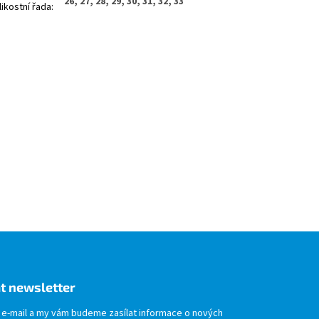
26, 27, 28, 29, 30, 31, 32, 33
likostní řada
:
t newsletter
j e-mail a my vám budeme zasílat informace o nových