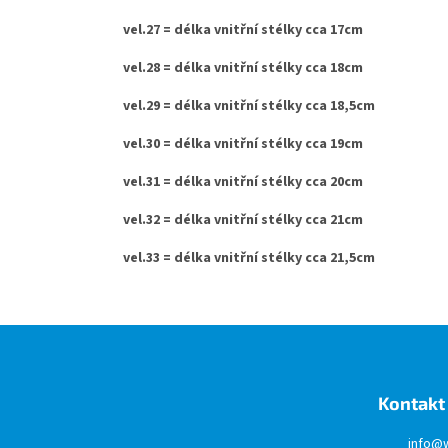
vel.27 = délka vnitřní stélky cca 17cm
vel.28 = délka vnitřní stélky cca 18cm
vel.29 = délka vnitřní stélky cca 18,5cm
vel.30 = délka vnitřní stélky cca 19cm
vel.31 = délka vnitřní stélky cca 20cm
vel.32 = délka vnitřní stélky cca 21cm
vel.33 = délka vnitřní stélky cca 21,5cm
Z
á
p
a
Kontakt
t
í
info
@