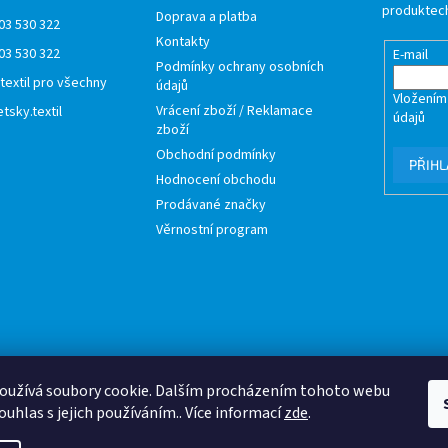
produktech
Doprava a platba
03 530 322
Kontakty
03 530 322
E-mail
Podmínky ochrany osobních
 textil pro všechny
údajů
Vložením
Vrácení zboží / Reklamace
tsky.textil
údajů
zboží
Obchodní podmínky
PŘIHL
Hodnocení obchodu
Prodávané značky
Věrnostní program
oužívá soubory cookie. Dalším procházením tohoto webu
ouhlas s jejich používáním.. Více informací
zde
.