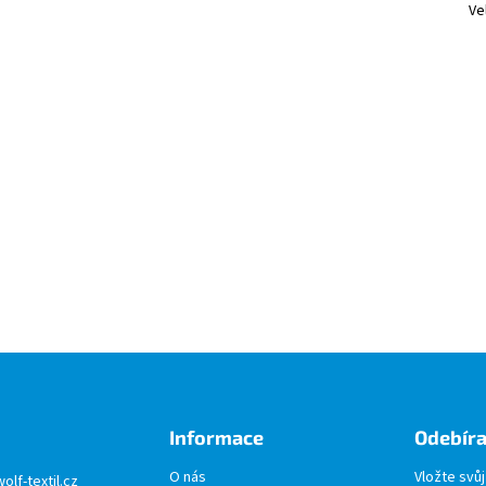
Ve
Informace
Odebíra
O nás
Vložte svů
wolf-textil.cz