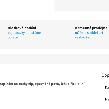
Bleskové dodání
Kamenná prodejna
objednávky odesíláme
můžete si oblečení i
obratem
vyzkoušet
Dop
pínání na suchý zip, zpevněná pata, lehká flexibilní
Ka
Ma