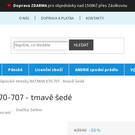
❤
Doprava ZDARMA
pro objednávky nad 1500Kč přes Zásilkovnu
O NÁS
DOPRAVA A PLATBA
KONTAKTY
HLEDAT
Pánské
Licenční zboží
ANDRIE spodní prádlo
Vý
lapecké tenisky BATMAN 870-707 - tmavě šedé
70-707 - tmavě šedé
Značka:
Setino
nocení
439 Kč
–50 %