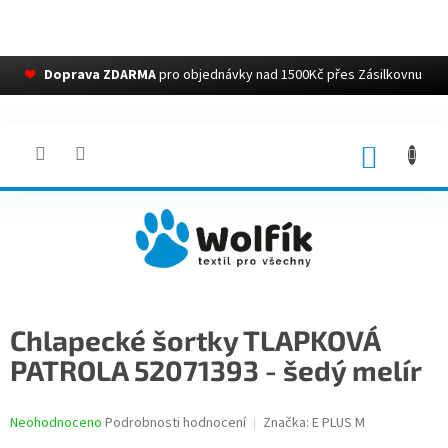
❤
Doprava ZDARMA
pro objednávky nad 1500Kč přes Zásilkovnu
Přejít
na
obsah
NÁKUP
KOŠÍK
Chlapecké šortky TLAPKOVÁ
PATROLA 52071393 - šedý melír
Průměrné
Neohodnoceno
Podrobnosti hodnocení
Značka:
E PLUS M
hodnocení