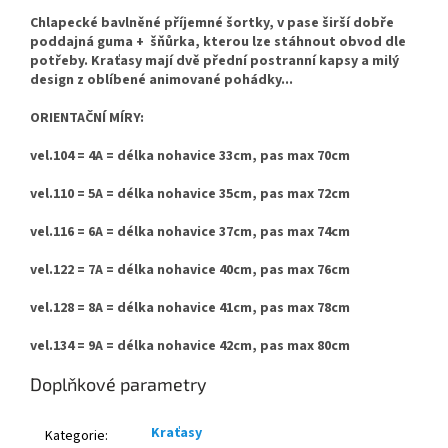
Chlapecké bavlněné příjemné šortky, v pase širší dobře
poddajná guma + šňůrka, kterou lze stáhnout obvod dle
potřeby. Kraťasy mají dvě přední postranní kapsy a milý
design z oblíbené animované pohádky...
ORIENTAČNÍ MÍRY:
vel.104 = 4A = délka nohavice 33cm, pas max 70cm
vel.110 = 5A = délka nohavice 35cm, pas max 72cm
vel.116 = 6A = délka nohavice 37cm, pas max 74cm
vel.122 = 7A = délka nohavice 40cm, pas max 76cm
vel.128 = 8A = délka nohavice 41cm, pas max 78cm
vel.134 = 9A = délka nohavice 42cm, pas max 80cm
Doplňkové parametry
Kraťasy
Kategorie
: