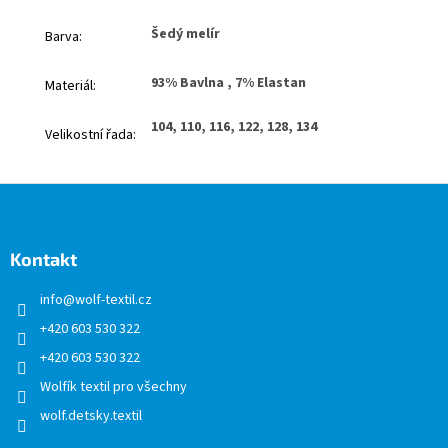
Šedý melír
Barva
:
93% Bavlna , 7% Elastan
Materiál
:
104, 110, 116, 122, 128, 134
Velikostní řada
:
Z
á
p
a
Kontakt
t
info
@
wolf-textil.cz
í
+420 603 530 322
+420 603 530 322
Wolfík textil pro všechny
wolf.detsky.textil