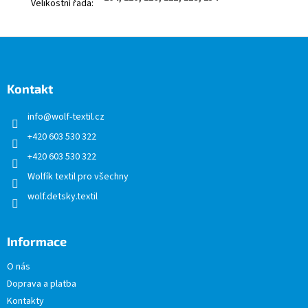
Velikostní řada
:
Z
á
p
a
Kontakt
t
info
@
wolf-textil.cz
í
+420 603 530 322
+420 603 530 322
Wolfík textil pro všechny
wolf.detsky.textil
Informace
O nás
Doprava a platba
Kontakty