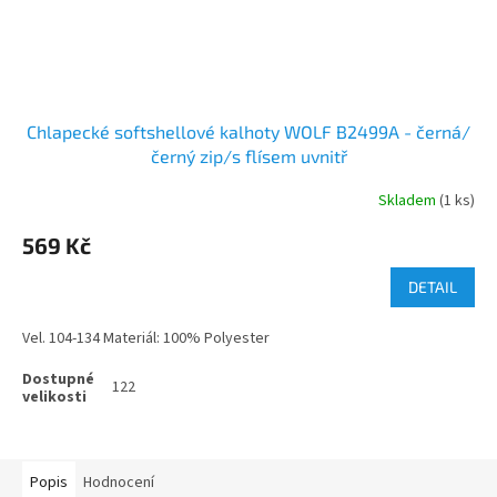
Chlapecké softshellové kalhoty WOLF B2499A - černá/
černý zip/s flísem uvnitř
Skladem
(1 ks)
569 Kč
DETAIL
Vel. 104-134 Materiál: 100% Polyester
122
Popis
Hodnocení