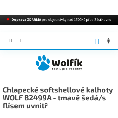
❤
Doprava ZDARMA
pro objednávky nad 1500Kč přes Zásilkovnu
Přejít
na
obsah
NÁKUP
KOŠÍK
Chlapecké softshellové kalhoty
WOLF B2499A - tmavě šedá/s
flísem uvnitř