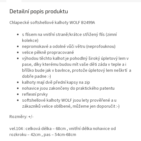
Detailní popis produktu
Chlapecké softshellové kalhoty WOLF B2499A
s flísem na vnitřní straně/krátce střižený flís (zimní
kolekce)
nepromokavé a odolné vůči větru (neprofouknou)
velice pěkně propracované
výhodou těchto kalhot je pohodlný široký úpletový lem v
pase, díky kterému budou mít vaše děti záda v teple a i
bříško bude jak v bavlnce, protože úpletový lem neškrtí a
dobře padne :-)
kalhoty mají dvě přední kapsy na zip
nohavice jsou zakončeny do praktického patentu
reflexní prvky
softshellové kalhoty WOLF jsou lety prověřené a u
zákazníků velice oblíbené, můžeme jen doporučit :-)
Rozměry: +/-
vel.104 : celková délka – 68cm , vnitřní délka nohavice od
rozkroku – 42cm , pas – 54cm-68cm