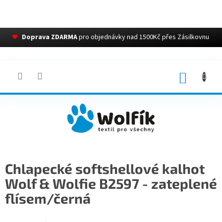
❤
Doprava ZDARMA
pro objednávky nad 1500Kč přes Zásilkovnu
Přejít
na
obsah
NÁKUP
KOŠÍK
Chlapecké softshellové kalhot
Wolf & Wolfie B2597 - zateplené
flísem/černá