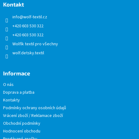
a
Kontakt
t
info
@
wolf-textil.cz
í
+420 603 530 322
+420 603 530 322
Wolfík textil pro všechny
wolf.detsky.textil
Informace
O nás
Doprava a platba
Kontakty
Podmínky ochrany osobních údajů
Vrácení zboží / Reklamace zboží
Obchodní podmínky
Hodnocení obchodu