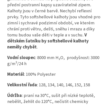
přední postranní kapsy uzavíratelné zipem.
Kalhoty jsou v černé barvě. Nechybí reflexní
prvky. Tyto softshellové kalhoty jsou vhodné pro
zimní i sychravé podzimní období, ve kterém
chrání proti větru, dešti, sněhu i mrazu a díky
tomu budou vaše děti v teple a v suchu.
V
dětském šatníku by softshellové kalhoty
neměly chybět
.
Vodní sloupec
: 8000 mm H₂O, prodyšnost: 3000
g/m²/24 h
Materiál
: 100% Polyester
Velikostní řada
: 128, 134, 140, 146, 152, 158
Údržba
: praní na 30°C, sušit při nízké teplotě,
nebělit, žehlit do 120°C, nečistit chemicky