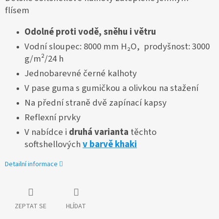
flísem
Odolné proti vodě, sněhu i větru
Vodní sloupec: 8000 mm H₂O, prodyšnost: 3000
g/m²/24 h
Jednobarevné černé kalhoty
V pase guma s gumičkou a olivkou na stažení
Na přední straně dvě zapínací kapsy
Reflexní prvky
V nabídce i
druhá varianta
těchto
softshellových
v barvě khaki
Detailní informace
ZEPTAT SE
HLÍDAT