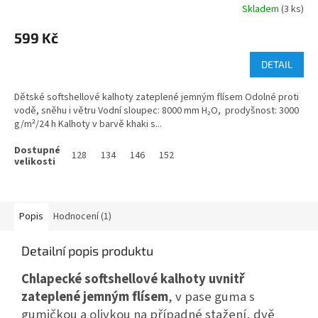
Skladem
(3 ks)
599 Kč
DETAIL
Dětské softshellové kalhoty zateplené jemným flísem Odolné proti
vodě, sněhu i větru Vodní sloupec: 8000 mm H₂O, prodyšnost: 3000
g/m²/24 h Kalhoty v barvě khaki s...
128
134
146
152
Popis
Hodnocení (1)
Detailní popis produktu
Chlapecké softshellové kalhoty uvnitř
zateplené jemným flísem
, v pase guma s
gumičkou a olivkou na případné stažení, dvě