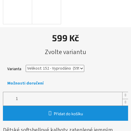
599 Kč
Měrná
Zvolte variantu
cena:
Varianta
Možnosti doručení
Přidat do košíku
Dětské softshellové kalhoty zateplené jemným