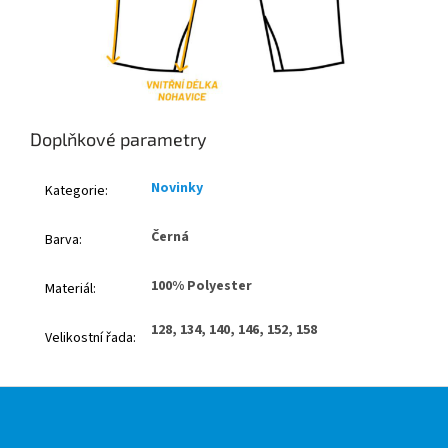
Doplňkové parametry
Novinky
Kategorie
:
Černá
Barva
:
100% Polyester
Materiál
:
128, 134, 140, 146, 152, 158
Velikostní řada
:
Z
á
p